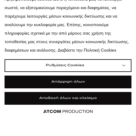
σωστά, να εξατομικεύουμε περιεχόμενο και διαφημίσεις, να
atticadps
παρέχουμε λειτουργίες μέσων κοινωνικής δικτύωσης και να
αναλύουμε την κυκλοφορία μας. Επίσης, κοινοποιούμε
πληροφορίες σχετικά με την από μέρους σας χρήση της
τοποθεσίας μας στους συνεργάτες μέσων κοινωνικής δικτύωσης,
διαφημίσεων και ανάλυσης. Διαβάστε την Πολιτική Cookies
Ρυθμίσεις Cookies
Απόρριψη όλων
Αποδοχή όλων και κλείσιμο
|
|
|
Όροι Χρήσης
Πολιτική Cookies
Κώδικας Δεοντολογίας
Προστασία Προσωπικών Δεδομένων
©2026 attica