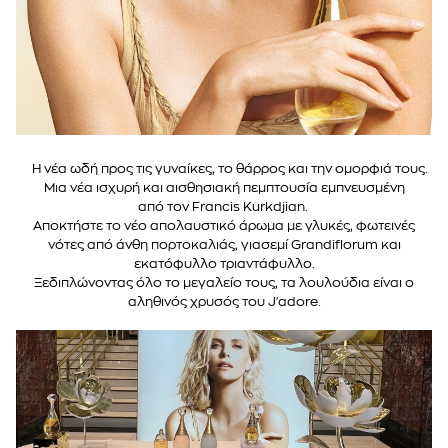
Η νέα ωδή προς τις γυναίκες, το θάρρος και την ομορφιά τους.
Μια νέα ισχυρή και αισθησιακή πεμπτουσία εμπνευσμένη
από τον Francis Kurkdjian.
Αποκτήστε το νέο απολαυστικό άρωμα με γλυκές, φωτεινές
νότες από άνθη πορτοκαλιάς, γιασεμί Grandiflorum και
εκατόφυλλο τριαντάφυλλο.
Ξεδιπλώνοντας όλο το μεγαλείο τους, τα λουλούδια είναι ο
αληθινός χρυσός του J'adore.