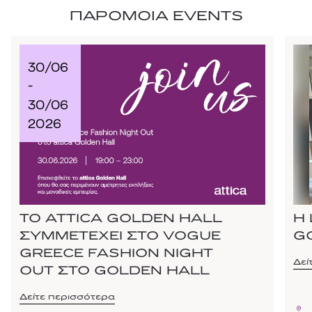
ΠΑΡΟΜΟΙΑ EVENTS
30/06
-
30/06
2026
ΤΟ ATTICA GOLDEN HALL
Η 
ΣΥΜΜΕΤΕΧΕΙ ΣΤΟ VOGUE
G
GREECE FASHION NIGHT
Δεί
OUT ΣΤΟ GOLDEN HALL
Δείτε περισσότερα