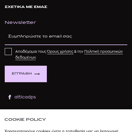
ΣΧΕΤΙΚΑ ΜΕ ΕΜΑΣ
Newsletter
Αποδέχομαι τους
Όρους χρήσης
& την
Πολιτική προσωπικών
δεδομένων
.
ΕΓΓΡΑΦΗ
atticadps
atticaofficial
|
atticabeauty
COOKIE POLICY
atticadps
Χρησιμοποιούμε cookies ώστε η τοποθεσία μας να λειτουργεί