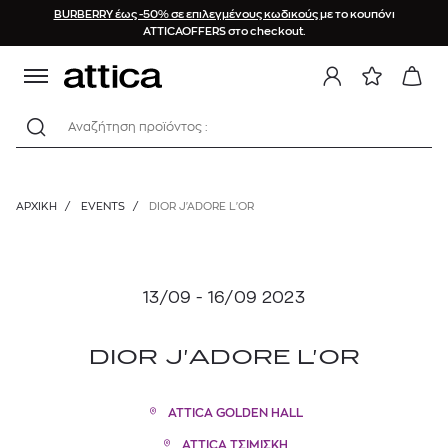
BURBERRY έως -50% σε επιλεγμένους κωδικούς
με το κουπόνι
ATTICAOFFERS στο checkout.
Αναζήτηση προϊόντος :
ΑΡΧΙΚΉ
/
EVENTS
/
DIOR J'ADORE L'OR
13/09 - 16/09 2023
DIOR J'ADORE L'OR
ATTICA GOLDEN HALL
ATTICA ΤΣΙΜΙΣΚΗ