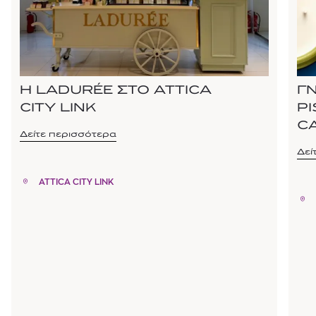
Η LADURÉE ΣΤΟ ATTICA
Γ
CITY LINK
P
C
Δείτε περισσότερα
Δεί
ATTICA CITY LINK