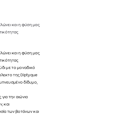
αλώνει και η φύση μας
ετικότητας
αλώνει και η φύση μας
ετικότητας
ύδι με το μοναδικό
T
GANT
άλεκτο της Diptyque
ΠΟΥΛΟΒΕΡ
ΑΝΔΡΙΚΟ ΜΠΟΥΦΑΝ
εμπνευσμένο δίδυμο,
€
320,00
€
 για την αιώνια
, και
υσία των βοτάνων και