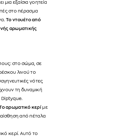
 μια εξαίσια γοητεία
ιητές στο πέρασμα
να.
Το ντουέτο από
κνής αρωματικής
πους: στο σώμα, σε
ρέσκου λινού το
 σαγηνευτικές νότες
ίχνουν τη δυναμική
ς Diptyque.
Το αρωματικό κερί
με
 αίσθηση από πέταλα
κό κερί. Αυτό το