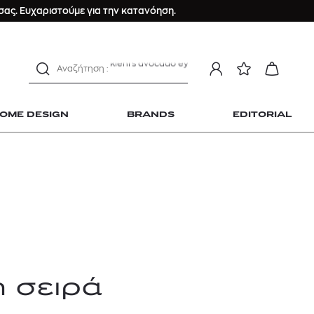
Longchamp Le Pliage
ας. Ευχαριστούμε για την κατανόηση.
αντηλιακό προσώπου
estee lauder double wear
kiehl's avocado eye
mcm
sandro
OME DESIGN
BRANDS
EDITORIAL
γυναικεία αρώματα
μαγιό
ανδρικο t-shirt
Dior sauvage
Longchamp Le Pliage
 Home Design
αντηλιακό προσώπου
estee lauder double wear
kiehl's avocado eye
ή σειρά
mcm
sandro