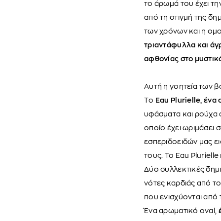
το άρωμά του έχει τη
από τη στιγμή της δη
των χρόνων και η ομ
τριαντάφυλλα και άγ
αφθονίας στο μυστικό
Αυτή η γοητεία των β
Tο
Eau Plurielle, ένα
υφάσματα και ρούχα α
οποίο έχει ωριμάσει 
εσπεριδοειδών μας ει
τους. Το Eau Pluriel
Δύο συλλεκτικές δημ
νότες καρδιάς από το
που ενισχύονται από 
Ένα αρωματικό oval,
έ