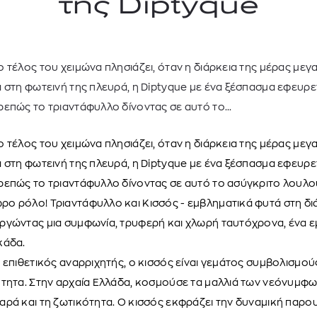
της Diptyque
 τέλος του χειμώνα πλησιάζει, όταν η διάρκεια της μέρας μεγ
 στη φωτεινή της πλευρά, η Diptyque με ένα ξέσπασμα εφευρ
επώς το τριαντάφυλλο δίνοντας σε αυτό το...
 τέλος του χειμώνα πλησιάζει, όταν η διάρκεια της μέρας μεγ
 στη φωτεινή της πλευρά, η Diptyque με ένα ξέσπασμα εφευρ
ρεπώς το τριαντάφυλλο δίνοντας σε αυτό το ασύγκριτο λουλο
GANT
GANT
GAN
ο ρόλο! Τριαντάφυλλο και Κισσός - εμβληματικά φυτά στη δι
ΔΡΙΚΟ POLO ΠΟΥΛΟΒΕΡ
ΑΝΔΡΙΚΟ POLO ΠΟΥΛΟΒΕΡ
ΑΝΔΡΙΚΟ POLO 
ργώντας μια συμφωνία, τρυφερή και χλωρή ταυτόχρονα, ένα 
140,00
€
140,00
€
140,00
κάδα.
 επιθετικός αναρριχητής, ο κισσός είναι γεμάτος συμβολισμούς
τητα. Στην αρχαία Ελλάδα, κοσμούσε τα μαλλιά των νεόνυμφων
ρά και τη ζωτικότητα. Ο κισσός εκφράζει την δυναμική παρο