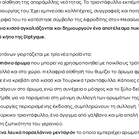
ν αίσθηση της απαράμιλλης νεότητας. Το τριαντάφυλλο εκπέμπει
μιουργίας του. Έχει εμπνεύσει καλλιτέχνες, συγγραφείς και πο
ορφιά του το κατέστησε σύμβολο της Αφροδίτης στον Μεσαίω
ριο κισσό αγκαλιάζονται και δημιουργούν ένα αποτέλεσμα πυ
 κήπο της Diptyque.
οτάνων γιορτάζεται με τρία νέα προϊόντα:
 σπάνιο άρωμα
που μπορεί να χρησιμοποιηθεί με ποικίλους τρό
λλά και στο χώρο. Η ελαφριά αίσθησή του θυμίζει το άρωμα φ
σε ένα κρεβάτι από κισσό και Τουρκικά τριαντάφυλλα. Κάποιες
σάγουν στο άρωμα, ενώ στη συνέχεια ο μόσχος και το ξύλο δε
le ήρθε για να παραμείνει στη μόνιμη συλλογή των αρωμάτων τη
ιουργίες περιορισμένης έκδοσης, συμπληρώνουν τη συλλογή.
ύρκικο τριαντάφυλλο, ένα άγγιγμα από γάλβανο και μία απαλή
τη ζωτικότητα του γερανιού.
να λευκό πορσελάνινο μενταγιόν
το οποίο εμπεριέχει αρωματι