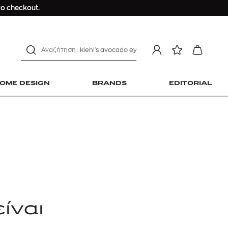
Longchamp Le Pliage
ο checkout.
αντηλιακό προσώπου
estee lauder double wear
kiehl's avocado eye
mcm
sandro
OME DESIGN
BRANDS
EDITORIAL
γυναικεία αρώματα
μαγιό
ανδρικο t-shirt
Dior sauvage
Longchamp Le Pliage
 Home Design
αντηλιακό προσώπου
estee lauder double wear
kiehl's avocado eye
ίναι
mcm
sandro