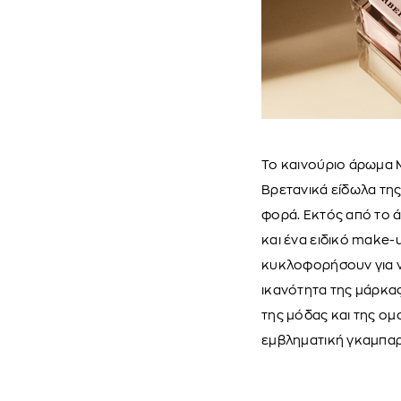
Το καινούριο άρωμα M
Βρετανικά είδωλα της
φορά. Εκτός από το 
και ένα ειδικό make-
κυκλοφορήσουν για ν
ικανότητα της μάρκα
της μόδας και της ομ
εμβληματική γκαμπαρν