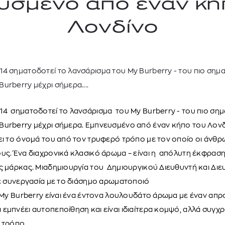
υσμένο από έναν κή
Λονδίνο
4 σηματοδοτεί το λανσάρισμα του My Burberry - του πιο σημ
urberry μέχρι σήμερα....
14 σηματοδοτεί το λανσάρισμα του My Burberry - του πιο ση
Burberry μέχρι σήμερα. Εμπνευσμένο από έναν κήπο του Λονδ
TOM FORD
MIU MIU
MC2 SAINT
ει το όνομά του από τον τρυφερό τρόπο με τον οποίο οι άνθ
SOLEIL BLANC PARFUM EAU DE TOILETTE | 50ml
ΓΥΑΛΙΑ ΗΛΙΟΥ A52S/ZVN4I0/52
ΑΝΔΡΙΚΟ ΜΑΓΙ
ους. Ένα διαχρονικά κλασικό άρωμα – είναι η απόλυτη έκφρασ
421,00
€
120,00
€
102,0
ης μάρκας. Μιαδημιουργία του Δημιουργικού Διευθυντή και Δ
365,00
€
OFFER
σε συνεργασία με το διάσημο αρωματοποιό
ο My Burberry είναι ένα έντονα λουλουδάτο άρωμα με έναν α
εμπνέει αυτοπεποίθηση και είναι ιδιαίτερα κομψό, αλλά συγχρ
ό τρόπο.