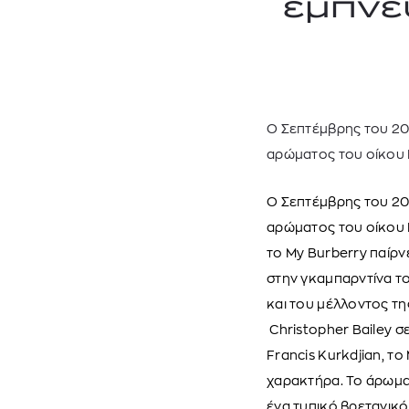
εμπνε
Ο Σεπτέμβρης του 201
αρώματος του οίκου B
Ο Σεπτέμβρης του 20
αρώματος του οίκου 
το My Burberry παίρν
στην γκαμπαρντίνα τ
και του μέλλοντος τ
Christopher Bailey 
Francis Kurkdjian, τ
χαρακτήρα. Το άρωμα 
ένα τυπικό βρετανικ