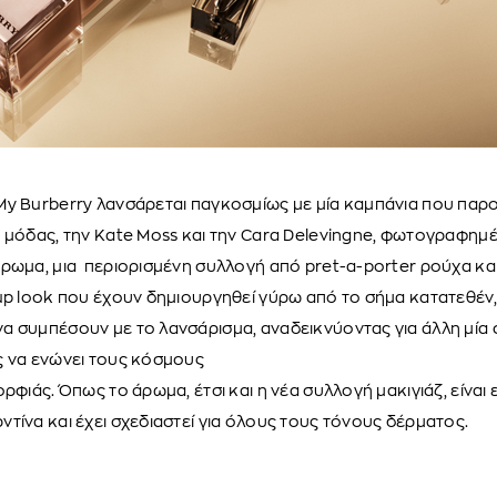
y Burberry λανσάρεται παγκοσμίως με μία καμπάνια που παρο
 μόδας, την Kate Moss και την Cara Delevingne, φωτογραφημέ
άρωμα, μια περιορισμένη συλλογή από pret-a-porter ρούχα κα
up look που έχουν δημιουργηθεί γύρω από το σήμα κατατεθέν,
α συμπέσουν με το λανσάρισμα, αναδεικνύοντας για άλλη μία
ς να ενώνει τους κόσμους
ορφιάς. Όπως το άρωμα, έτσι και η νέα συλλογή μακιγιάζ, είνα
τίνα και έχει σχεδιαστεί για όλους τους τόνους δέρματος.