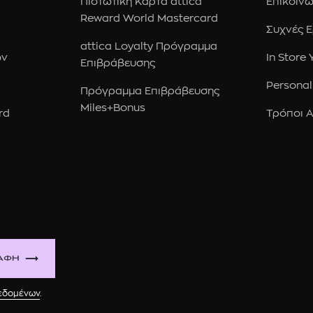
Πιστωτική Κάρτα attica
Επικοινω
Reward World Mastercard
Συχνές 
attica Loyalty Πρόγραμμα
ών
In Store
Επιβράβευσης
Personal
Πρόγραμμα Επιβράβευσης
Miles+Bonus
rd
Τρόποι 
ΑΦΗ
δεδομένων
.