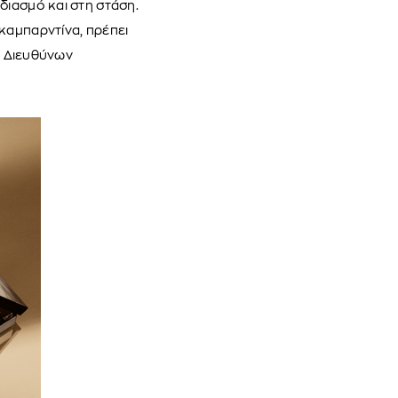
διασμό και στη στάση.
καμπαρντίνα, πρέπει
αι Διευθύνων