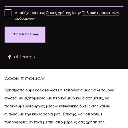
Αποδέχομαι τους
Όρους χρήσης
& την
Πολιτική προσωπικών
δεδομένων
.
ΕΓΓΡΑΦΗ
atticadps
atticaofficial
|
atticabeauty
COOKIE POLICY
atticadps
Χρησιμοποιούμε cookies ώστε η τοποθεσία μας να λειτουργεί
σωστά, να εξατομικεύουμε περιεχόμενο και διαφημίσεις, να
atticadps
παρέχουμε λειτουργίες μέσων κοινωνικής δικτύωσης και να
αναλύουμε την κυκλοφορία μας. Επίσης, κοινοποιούμε
πληροφορίες σχετικά με την από μέρους σας χρήση της