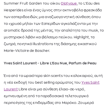
Summer Fruit Garden του οίκου
Diptyque
, το L’Eau des
Hesperides είναι ένας ύμνος στην ακτινοβόλα φρεσκάδα
των εσπεριδοειδών, μια αναζωογονητική σύνθεση όπου
τα «χρυσά μήλα» των Εσπερίδων αγκαλιάζονται με την
aromatic δροσιά της μέντας, την απαλότητα του musk, το
μυστηριακό λιβάνι και βάλσαμο πεύκου. Highlight, τα
ζωηρά, ποιητικά illustrations της διάσημης εικαστικού
Marie-Victoire de Bascher.
Yves Saint Laurent - Libre L’Eau Nue, Parfum de Peau
Ένα από τα ωραιότερα skin scents του καλοκαιριού, αυτή
η νέα εκδοχή του best selling αρώματος του
Yves Saint
Laurent
Libre είναι μια σύνθεση έλαιο-σε-νερό,
εμπνευσμένη από τα παραδοσιακά τελετουργικά
περιποίησης της επιδερμίδας στο Μαρόκο. Ζουμερά