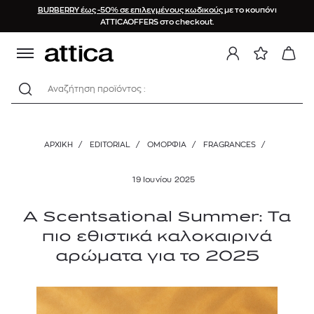
BURBERRY έως -50% σε επιλεγμένους κωδικούς
με το κουπόνι
ATTICAOFFERS στο checkout.
Αναζήτηση προϊόντος :
ΑΡΧΙΚΉ
/
EDITORIAL
/
ΟΜΟΡΦΙΑ
/
FRAGRANCES
/
19 Ιουνίου 2025
A Scentsational Summer: Τα
πιο εθιστικά καλοκαιρινά
αρώματα για το 2025