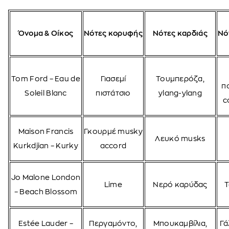
Όνομα & Οίκος
Νότες κορυφής
Νότες καρδιάς
Νό
Tom Ford – Eau de
Γιασεμί
Τουμπερόζα,
π
Soleil Blanc
πιστάτσιο
ylang-ylang
c
Maison Francis
Γκουρμέ musky
Λευκό musks
Kurkdjian – Kurky
accord
Jo Malone London
Lime
Νερό καρύδας
T
– Beach Blossom
Estée Lauder –
Περγαμόντο,
Μπουκαμβίλια,
Γά