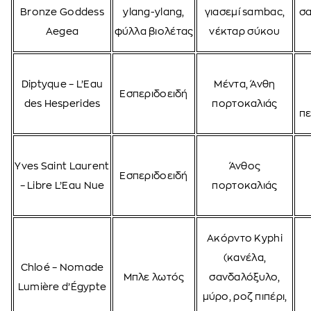
Bronze Goddess
ylang-ylang,
γιασεμί sambac,
σα
Aegea
φύλλα βιολέτας
νέκταρ σύκου
Diptyque – L’Eau
Μέντα, Άνθη
Εσπεριδοειδή
des Hesperides
πορτοκαλιάς
πε
Yves Saint Laurent
Άνθος
Εσπεριδοειδή
– Libre L’Eau Nue
πορτοκαλιάς
Ακόρντο Kyphi
(κανέλα,
Chloé – Nomade
Μπλε λωτός
σανδαλόξυλο,
Lumière d’Égypte
μύρο, ροζ πιπέρι,