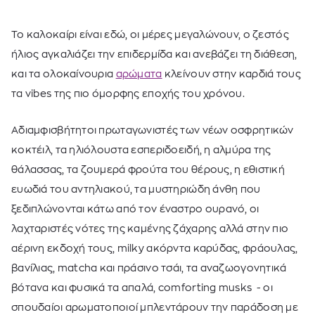
Το καλοκαίρι είναι εδώ, οι μέρες μεγαλώνουν, ο ζεστός
ήλιος αγκαλιάζει την επιδερμίδα και ανεβάζει τη διάθεση,
και τα ολοκαίνουρια
αρώματα
κλείνουν στην καρδιά τους
τα vibes της πιο όμορφης εποχής του χρόνου.
Αδιαμφισβήτητοι πρωταγωνιστές των νέων οσφρητικών
κοκτέιλ, τα ηλιόλουστα εσπεριδοειδή, η αλμύρα της
θάλασσας, τα ζουμερά φρούτα του θέρους, η εθιστική
ευωδιά του αντηλιακού, τα μυστηριώδη άνθη που
ξεδιπλώνονται κάτω από τον έναστρο ουρανό, οι
λαχταριστές νότες της καμένης ζάχαρης αλλά στην πιο
αέρινη εκδοχή τους, milky ακόρντα καρύδας, φράουλας,
βανίλιας, matcha και πράσινο τσάι, τα αναζωογονητικά
βότανα και φυσικά τα απαλά, comforting musks - οι
σπουδαίοι αρωματοποιοί μπλεντάρουν την παράδοση με