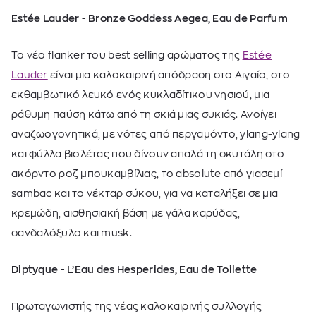
Estée Lauder - Bronze Goddess Aegea, Eau de Parfum
Το νέο flanker του best selling αρώματος της
Estée
Lauder
είναι μια καλοκαιρινή απόδραση στο Αιγαίο, στο
εκθαμβωτικό λευκό ενός κυκλαδίτικου νησιού, μια
ράθυμη παύση κάτω από τη σκιά μιας συκιάς. Ανοίγει
αναζωογονητικά, με νότες από περγαμόντο, ylang-ylang
και φύλλα βιολέτας που δίνουν απαλά τη σκυτάλη στο
ακόρντο ροζ μπουκαμβίλιας, το absolute από γιασεμί
sambac και το νέκταρ σύκου, για να καταλήξει σε μια
κρεμώδη, αισθησιακή βάση με γάλα καρύδας,
σανδαλόξυλο και musk.
Diptyque - L’Eau des Hesperides, Eau de Toilette
Πρωταγωνιστής της νέας καλοκαιρινής συλλογής