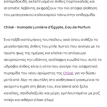
εσπεριδοειδή, εκλεπτυσμένο άνθος πορτοκαλιάς και
aromatic λεβάντα, εκφράζουν την πιο ατόφια αίσθηση
του μεσογειακού καλοκαιριού πάνω στην επιδερμίδα.
Chloé - Nomade Lumière d’Égypte, Eau de Parfum
Ένα ταξίδι κατά μήκος του Νείλου, εκεί όπου ανθίζει το
μεγαλοπρεπές άνθος του μπλε λωτού που ανοίγει με το
πρώτο φως της ημέρας και κλείνει το απόγευμα
σκορπώντας την υδάτινη, ανάλαφρη ευωδιά του. Αυτό το
υδρόβιο άνθος είναι η νότα που ανοίγει την οσφρητική
πυραμίδα του νέου αρώματος της
Chloé
, για να δώσει
μετά από λίγο τη σκυτάλη στο αισθησιακό γιασεμί και το
ακόρντο kyphi στη βάση του, ένα blend από ξύλο
κανέλας, σανδαλόξυλο και μύρο, εμπλουτισμένο με ροζ
πιπέρι και αιθέριο έλαιο ελεμί.