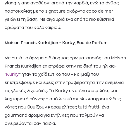
ylang-ylang αναδύονται από την καρδιά, ενώ το άνθος
πορτοκαλιάς με το signature ακόρντο coco de mer
γειώνει τη βάση. Με σιγουριά ένα από τα πιο εθιστικά
αρώματα του καλοκαιριού.
Maison Francis Kurkdjian - Kurky, Eau de Parfum
Με αυτό το άρωμα ο διάσημος αρωματοποιός του Maison
Francis Kurkdjian επιστρέφει στην παιδική του ηλικία-
“
Kurky
” ήταν το χαϊδευτικό του – και μαζί του
επιστρέφουμε και εμείς στην τρυφερότητα, την ανεμελιά,
τις γλυκές λιχουδιές. Το Kurky είναι ένα κρεμώδες και
λαχταριστό σύννεφο από λευκά musks και φρουτώδεις
νότες που θυμίζουν καραμελίτσες tutti frutti- ένα
gourmand άρωμα για ενήλικες που τολμούν να
ονειρεύονται σαν παιδιά.