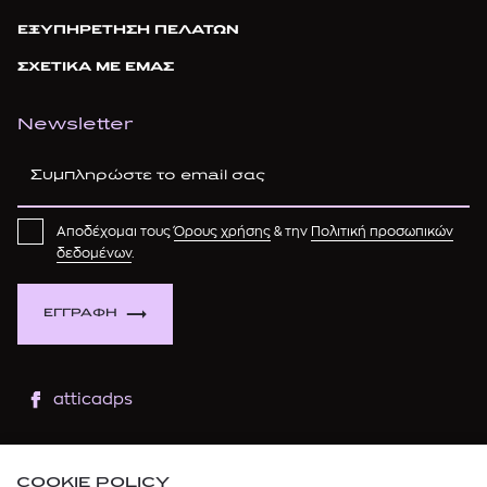
ΕΞΥΠΗΡΕΤΗΣΗ ΠΕΛΑΤΩΝ
ΣΧΕΤΙΚΑ ΜΕ ΕΜΑΣ
Newsletter
Αποδέχομαι τους
Όρους χρήσης
& την
Πολιτική προσωπικών
δεδομένων
.
ΕΓΓΡΑΦΗ
atticadps
atticaofficial
|
atticabeauty
COOKIE POLICY