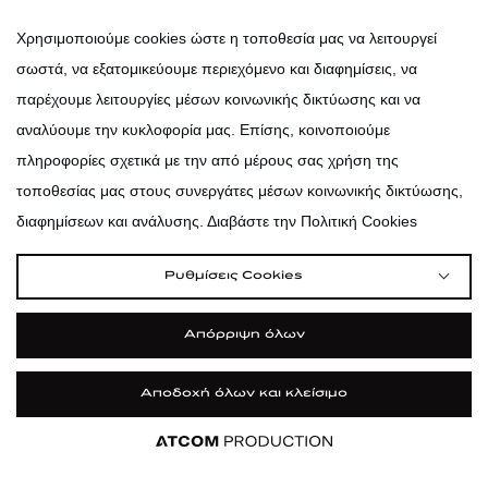
atticadps
Χρησιμοποιούμε cookies ώστε η τοποθεσία μας να λειτουργεί
σωστά, να εξατομικεύουμε περιεχόμενο και διαφημίσεις, να
atticadps
παρέχουμε λειτουργίες μέσων κοινωνικής δικτύωσης και να
αναλύουμε την κυκλοφορία μας. Επίσης, κοινοποιούμε
πληροφορίες σχετικά με την από μέρους σας χρήση της
τοποθεσίας μας στους συνεργάτες μέσων κοινωνικής δικτύωσης,
διαφημίσεων και ανάλυσης. Διαβάστε την Πολιτική Cookies
Ρυθμίσεις Cookies
Απόρριψη όλων
Αποδοχή όλων και κλείσιμο
|
|
|
Όροι Χρήσης
Πολιτική Cookies
Κώδικας Δεοντολογίας
Προστασία Προσωπικών Δεδομένων
©2026 attica