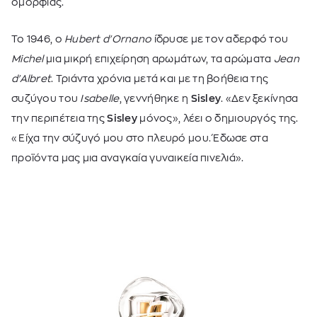
ομορφιάς.
Το 1946, ο
Hubert d'Ornano
ίδρυσε με τον αδερφό του
Michel
μια μικρή επιχείρηση αρωμάτων, τα αρώματα
Jean
d'Albret
. Τριάντα χρόνια μετά και με τη βοήθεια της
συζύγου του
Isabelle
, γεννήθηκε η
Sisley
. «Δεν ξεκίνησα
την περιπέτεια της
Sisley
μόνος», λέει ο δημιουργός της.
«Είχα την σύζυγό μου στο πλευρό μου. Έδωσε στα
προϊόντα μας μια αναγκαία γυναικεία πινελιά».