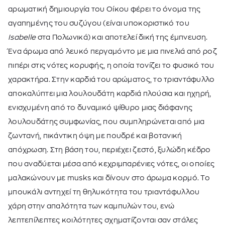
αρωματική δημιουργία του Οίκου φέρει το όνομα της
αγαπημένης του συζύγου (είναι υποκοριστικό του
Isabelle
στα Πολωνικά) και αποτελεί δική της έμπνευση.
Ένα άρωμα από λευκό περγαμόντο με μια πινελιά από ροζ
πιπέρι στις νότες κορυφής, η οποία τονίζει το φυσικό του
χαρακτήρα. Στην καρδιά του αρώματος, το τριαντάφυλλο
αποκαλύπτει μια λουλουδάτη καρδιά πλούσια και ηχηρή,
ενισχυμένη από το δυναμικό ψίθυρο μιας διάφανης
λουλουδάτης συμφωνίας, που συμπληρώνεται από μια
ζωντανή, πικάντικη όψη με πουδρέ και βοτανική
απόχρωση. Στη βάση του, περιέχει ζεστό, ξυλώδη κέδρο
που αναδύεται μέσα από κεχριμπαρένιες νότες, οι οποίες
μαλακώνουν με musks και δίνουν στο άρωμα κορμό. Το
μπουκάλι αντηχεί τη θηλυκότητα του τριαντάφυλλου
χάρη στην απαλότητα των καμπυλών του, ενώ
λεπτεπίλεπτες κοιλότητες σχηματίζονται σαν στάλες