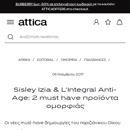
BURBERRY έως -50% σε επιλεγμένους κωδικούς
με το κουπόνι
ATTICAOFFERS στο checkout.
Αναζήτηση προϊόντος :
ΑΡΧΙΚΉ
/
EDITORIAL
/
ΟΜΟΡΦΙΑ
/
FRAGRANCES
/
06 Νοεμβρίου 2017
Sisley Izia & L'Integral Anti-
Age: 2 must have προϊόντα
ομορφιάς
Οι νέες must-have δημιουργίες του παριζιάνικου Οίκου