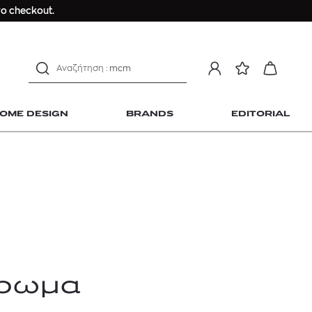
Longchamp Le Pliage
ο checkout.
αντηλιακό προσώπου
estee lauder double wear
kiehl's avocado eye
mcm
sandro
OME DESIGN
BRANDS
EDITORIAL
γυναικεία αρώματα
μαγιό
ανδρικο t-shirt
Dior sauvage
Longchamp Le Pliage
 Home Design
αντηλιακό προσώπου
estee lauder double wear
kiehl's avocado eye
άρωμα
mcm
sandro