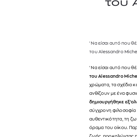
του 
'Να είσαι αυτό που θέ
του Alessandro Michel
'Να είσαι αυτό που θέ
του Alessandro Miche
χρώματα, τα σχέδια κ
ανθίζουν με ένα φυσι
δημιουργήθηκε εξ’ολ
σύγχρονη φιλοσοφία π
αυθεντικότητα, τη ζων
όραμα του οίκου. Παρ
ζωής, προκαλώντας π