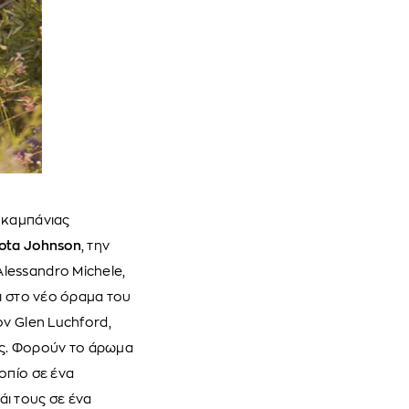
 καμπάνιας
ota Johnson
, την
Alessandro Michele,
αι στο νέο όραμα του
ον Glen Luchford,
ας. Φορούν το άρωμα
οπίο σε ένα
ι τους σε ένα