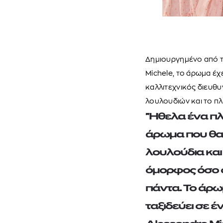
Δημιουργημένο από 
Michele, το άρωμα έχ
καλλιτεχνικός διευθυ
λουλουδιών και το π
"Ήθελα ένα π
άρωμα που θα 
λουλούδια και
όμορφος όσο ο
πάντα. Το άρω
ταξιδεύει σε 