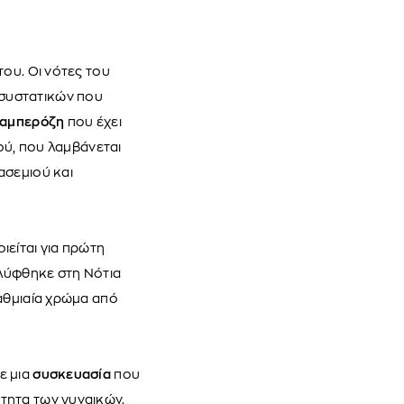
του. Οι νότες του
 συστατικών που
ταμπερόζη
που έχει
ιού, που λαμβάνεται
ασεμιού και
ιείται για πρώτη
λύφθηκε στη Νότια
βαθμιαία χρώμα από
ε μια
συσκευασία
που
τητα των γυναικών.