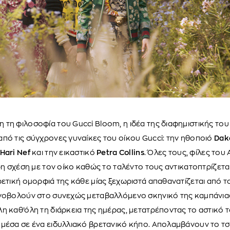
τη φιλοσοφία του Gucci Bloom, η ιδέα της διαφημιστικής του
πό τις σύγχρονες γυναίκες του οίκου Gucci: την ηθοποιό
Dak
Hari Nef
και την εικαστικό
Petra Collins
. Όλες τους, φίλες του 
ερη σχέση με τον οίκο καθώς το ταλέντο τους αντικατοπτρίζετ
ρετική ομορφιά της κάθε μίας ξεχωριστά απαθανατίζεται από τ
ινοβολούν στο συνεχώς μεταβαλλόμενο σκηνικό της καμπάνι
η καθ’όλη τη διάρκεια της ημέρας, μετατρέποντας το αστικό τ
μέσα σε ένα ειδυλλιακό βρετανικό κήπο. Απολαμβάνουν το τσά