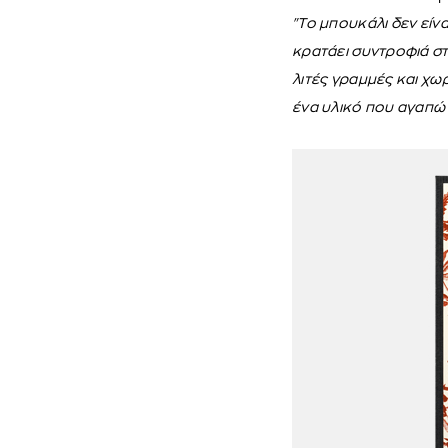
"Το μπουκάλι δεν είν
κρατάει συντροφιά στ
λιτές γραμμές και χω
ένα υλικό που αγαπώ