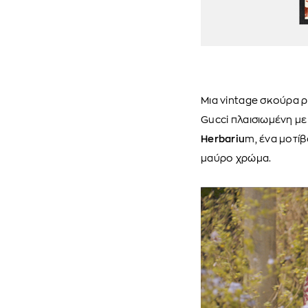
Μια vintage σκούρα ρ
Gucci πλαισιωμένη με
Herbariu
m, ένα μοτίβ
μαύρο χρώμα.