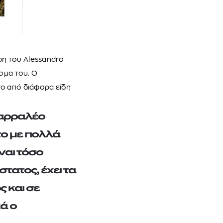
η του Alessandro
ομα του. Ο
το από διάφορα είδη
θαρραλέο
το με πολλά
ναι τόσο
τατος, έχει τα
ς και σε
ά ο