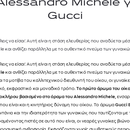
Alessandro Michele γ
Gucci
λεις να είσαι'. Αυτή είναι η στάση ελευθερίας που αναδύεται μ
e και ανθίζει παράλληλα με το αυθεντικό πνεύμα των γυναικών.
λεις να είσαι'. Αυτή είναι η στάση ελευθερίας που αναδύεται μ
le
και ανθίζει παράλληλα με το αυθεντικό πνεύμα των γυναικώ
TOM FORD
MIU MIU
MC2 SAINT
αι τα μοτίβα του καλλιτεχνικού διευθυντή του οίκου, οι γυναί
SOLEIL BLANC PARFUM EAU DE TOILETTE | 50ml
ΓΥΑΛΙΑ ΗΛΙΟΥ A52S/ZVN4I0/52
ΑΝΔΡΙΚΟ ΜΑΓΙ
κό, εκφραστικό και μοναδικό τρόπο.
Το πρώτο άρωμα του οίκο
421,00
€
120,00
€
102,0
οκλήρου βασισμένο στο όραμα του Alessandro Michele,
ενσαρ
365,00
€
OFFER
ου είναι και η κινητήριος δύναμη του οίκου. Το άρωμα
Gucci 
τάνια και την ιδιαιτερότητα των γυναικών, που ταυτίζονται με
αμένοντας πιστές σε αυτό που είναι, οι νεαρές γυναίκες βιών
ροσωπική ανθοφορία. Εκφράζονται χωρίς συμβατικούς περιορι