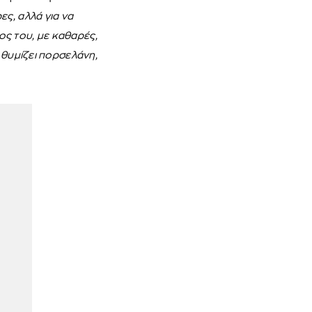
ς, αλλά για να
ος του, με καθαρές,
 θυμίζει πορσελάνη,