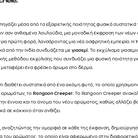
chele.
πηγάζει μέσα από τα εξαιρετικής ποιότητας φυσικά συστατικά 
 σαν ανθισμένα λουλούδια, μια μοναδική έκφραση των νέων
για πρώτη φορά, λανσάροντας μια νέα οσφρητική εμπειρία. Η
κά από την Ινδία συνδυάζεται με
γιασεμί
. Το εκχύλισμα γιασεμ
κής μεθόδου εκχύλισης που συνδυάζει μια φυσική ποιότητα γι
μεταφέρει ένα φρέσκο άρωμα στο δέρμα.
 διαθέτει συστατικά από ένα ακόμη φυτό, το οποίο χρησιμοπο
 αρωμάτων, το
Rangoon Creeper
. Το Rangoon Creeper ανακα
 την έννοια και το όνομα του νέου αρώματος, καθώς αλλάζει 
ικά σε κόκκινο όταν ανθίζει.
e, αναζητώντας την ομορφιά σε κάθε της έκφανση, δημιούργησ
α του αρώματος, το οποίο είναι αφιερωμένο στην διαφορετικό