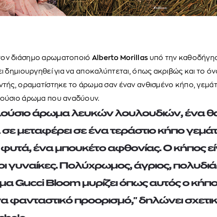
τον διάσημο αρωματοποιό
Alberto Morillas
υπό την καθοδήγησ
ει δημιουργηθεί για να αποκαλύπτεται, όπως ακριβώς και το όν
ντής, οραματίστηκε το άρωμα σαν έναν ανθισμένο κήπο, γεμά
λούσιο άρωμα που αναδύουν.
λούσιο άρωμα λευκών λουλουδιών, ένα 
σε μεταφέρει σε ένα τεράστιο κήπο γεμά
 φυτά, ένα μπουκέτο αφθονίας. Ο κήπος εί
ι γυναίκες. Πολύχρωμος, άγριος, πολυδιάσ
μα Gucci Bloom μυρίζει όπως αυτός ο κήπο
ένα φανταστικό προορισμό," δηλώνει σχετικ