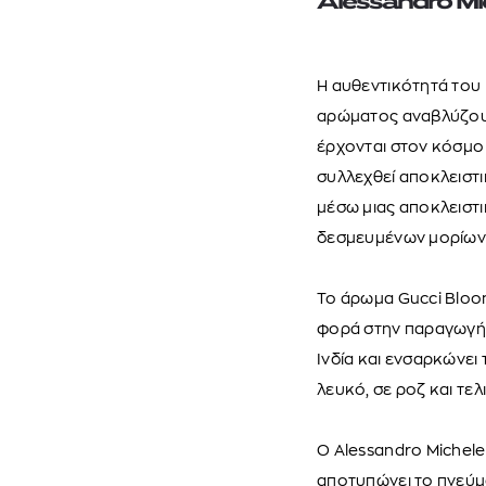
Alessandro Mi
Η αυθεντικότητά του 
αρώματος αναβλύζουν
έρχονται στον κόσμο 
συλλεχθεί αποκλειστι
μέσω μιας αποκλειστι
δεσμευμένων μορίων 
Το άρωμα Gucci Bloom
φορά στην παραγωγή
Ινδία και ενσαρκώνει
λευκό, σε ροζ και τελ
Ο Alessandro Michel
αποτυπώνει το πνεύμ