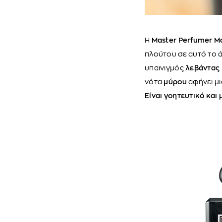
Η
Master Perfumer Ma
πλούτου σε αυτό το ά
υπαινιγμός
λεβάντας
νότα
μύρου
αφήνει μ
Είναι γοητευτικό και