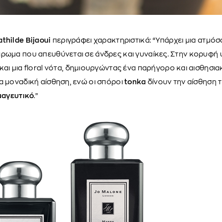
thilde Bijaoui
περιγράφει χαρακτηριστικά: “Υπάρχει μια ατμόσ
ρωμα που απευθύνεται σε άνδρες και γυναίκες. Στην κορυφή 
και μια floral νότα, δημιουργώντας ένα παρήγορο και αισθησι
ια μοναδική αίσθηση, ενώ οι σπόροι
tonka
δίνουν την αίσθηση 
 μαγευτικό
.”