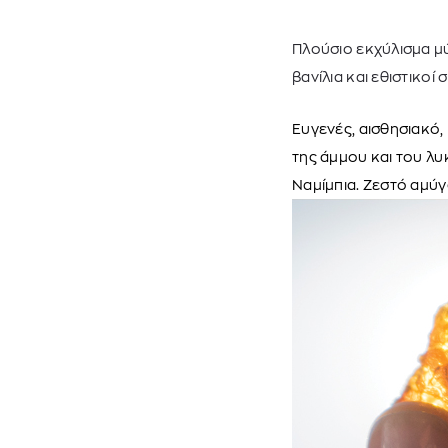
Πλούσιο εκχύλισμα μύ
βανίλια και εθιστικοί σ
Ευγενές, αισθησιακό,
της άμμου και του λυ
Ναμίμπια. Ζεστό αμύγ