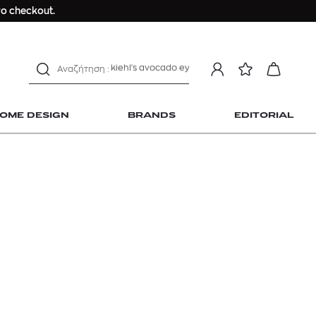
Longchamp Le Pliage
ο checkout.
αντηλιακό προσώπου
estee lauder double wear
kiehl's avocado eye
mcm
sandro
OME DESIGN
BRANDS
EDITORIAL
γυναικεία αρώματα
μαγιό
ανδρικο t-shirt
Dior sauvage
Longchamp Le Pliage
 Home Design
αντηλιακό προσώπου
estee lauder double wear
kiehl's avocado eye
mcm
sandro