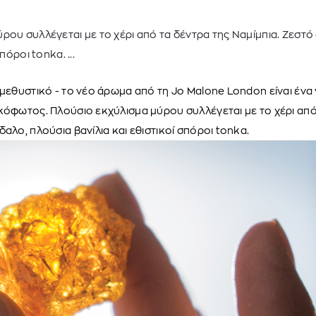
ρου συλλέγεται με το χέρι από τα δέντρα της Ναμίμπια. Ζεστ
πόροι tonka. ...
 μεθυστικό - το νέο άρωμα από τη Jo Malone London είναι ένα
κόφωτος. Πλούσιο εκχύλισμα μύρου συλλέγεται με το χέρι από
δαλο, πλούσια βανίλια και εθιστικοί σπόροι tonka.
TOM FORD
MIU MIU
MC2 SAINT
SOLEIL BLANC PARFUM EAU DE TOILETTE | 50ml
ΓΥΑΛΙΑ ΗΛΙΟΥ A52S/ZVN4I0/52
ΑΝΔΡΙΚΟ ΜΑΓΙ
421,00
€
120,00
€
102,0
365,00
€
OFFER