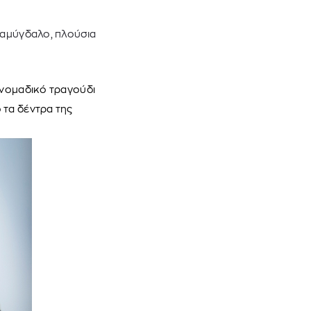
ό αμύγδαλο, πλούσια
 νομαδικό τραγούδι
 τα δέντρα της
 BARTH
DIOR
Ο ΣΟΡΤΣ
DIOR FOREVER NUDE BRONZE POWDER BRONZER IN NATURAL GLOW OR MATTE FINISH | 04 Warm
0
€
15%
61,84
€
OFFER