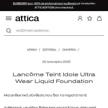
BURBERRY έως -50% σε επιλεγμένους κωδικούς
με το κουπόνι
ATTICAOFFERS στο checkout.
Αναζήτηση προϊόντος :
ΑΡΧΙΚΉ
/
EDITORIAL
/
ΟΜΟΡΦΙΑ
/
20 Ιανουαρίου 2020
Lancôme Teint Idole Ultra
Wear Liquid Foundation
Μια ανθεκτική σύνθεση που δεν τα παρατά ποτέ
Ανθεκτικό, μεγάλης διάρκειας και πολύτιμο: πίσω από