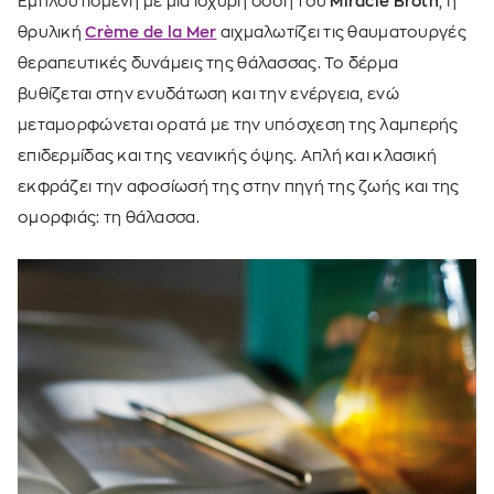
Εμπλουτισμένη με μια ισχυρή δόση του
Miracle Broth
, η
θρυλική
Crème de la Mer
αιχμαλωτίζει τις θαυματουργές
θεραπευτικές δυνάμεις της θάλασσας. Το δέρμα
βυθίζεται στην ενυδάτωση και την ενέργεια, ενώ
μεταμορφώνεται ορατά με την υπόσχεση της λαμπερής
επιδερμίδας και της νεανικής όψης. Απλή και κλασική
εκφράζει την αφοσίωσή της στην πηγή της ζωής και της
ομορφιάς: τη θάλασσα.