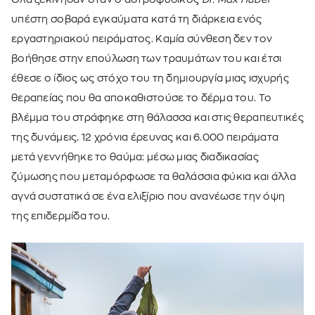
υπέστη σοβαρά εγκαύματα κατά τη διάρκεια ενός
εργαστηριακού πειράματος. Καμία σύνθεση δεν τον
βοήθησε στην επούλωση των τραυμάτων του και έτσι
έθεσε ο ίδιος ως στόχο του τη δημιουργία μιας ισχυρής
θεραπείας που θα αποκαθιστούσε το δέρμα του. Το
βλέμμα του στράφηκε στη θάλασσα και στις θεραπευτικές
της δυνάμεις. 12 χρόνια έρευνας και 6.000 πειράματα
μετά γεννήθηκε το θαύμα: μέσω μιας διαδικασίας
ζύμωσης που μεταμόρφωσε τα θαλάσσια φύκια και άλλα
αγνά συστατικά σε ένα ελιξίριο που ανανέωσε την όψη
της επιδερμίδα του.