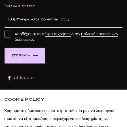
Newsletter
Αποδέχομαι τους
Όρους χρήσης
& την
Πολιτική προσωπικών
δεδομένων
.
ΕΓΓΡΑΦΗ
atticadps
atticaofficial
|
atticabeauty
COOKIE POLICY
atticadps
Χρησιμοποιούμε cookies ώστε η τοποθεσία μας να λειτουργεί
σωστά, να εξατομικεύουμε περιεχόμενο και διαφημίσεις, να
atticadps
παρέχουμε λειτουργίες μέσων κοινωνικής δικτύωσης και να