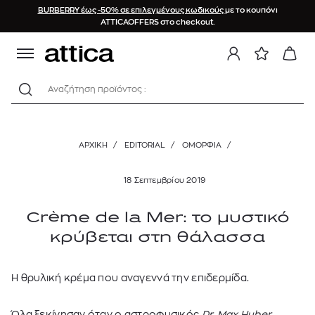
BURBERRY έως -50% σε επιλεγμένους κωδικούς
με το κουπόνι
ATTICAOFFERS στο checkout.
Αναζήτηση προϊόντος :
ΑΡΧΙΚΉ
/
EDITORIAL
/
ΟΜΟΡΦΙΑ
/
18 Σεπτεμβρίου 2019
Crème de la Mer: το μυστικό
κρύβεται στη θάλασσα
Η θρυλική κρέμα που αναγεννά την επιδερμίδα.
Όλα ξεκίνησαν όταν ο αστροφυσικός
Dr. Max Huber