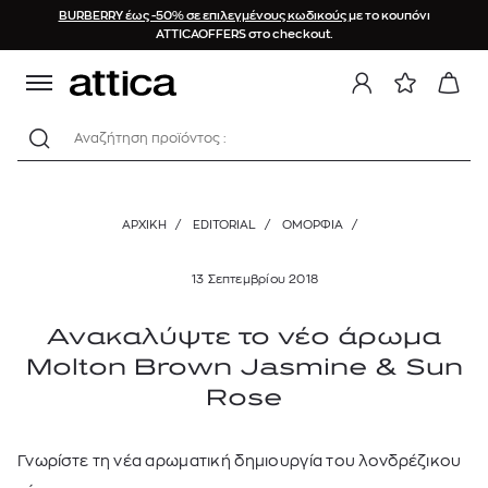
BURBERRY έως -50% σε επιλεγμένους κωδικούς
με το κουπόνι
ATTICAOFFERS στο checkout.
Αναζήτηση προϊόντος :
ΑΡΧΙΚΉ
/
EDITORIAL
/
ΟΜΟΡΦΙΑ
/
13 Σεπτεμβρίου 2018
Ανακαλύψτε το νέο άρωμα
Molton Brown Jasmine & Sun
Rose
Γνωρίστε τη νέα αρωματική δημιουργία του λονδρέζικου