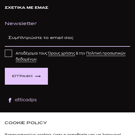
ΣΧΕΤΙΚΑ ΜΕ ΕΜΑΣ
Newsletter
Αποδέχομαι τους
Όρους χρήσης
& την
Πολιτική προσωπικών
δεδομένων
.
ΕΓΓΡΑΦΗ
atticadps
atticaofficial
|
atticabeauty
COOKIE POLICY
atticadps
Χρησιμοποιούμε cookies ώστε η τοποθεσία μας να λειτουργεί