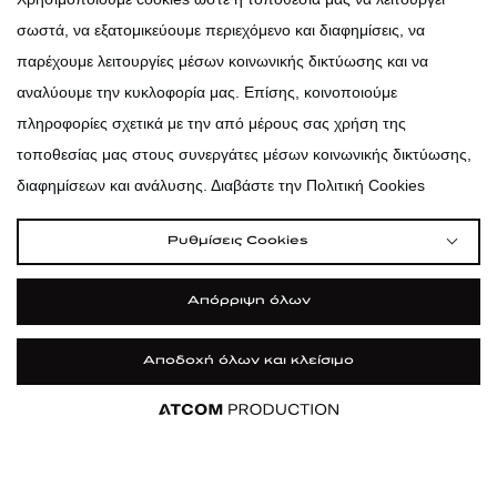
σωστά, να εξατομικεύουμε περιεχόμενο και διαφημίσεις, να
atticadps
παρέχουμε λειτουργίες μέσων κοινωνικής δικτύωσης και να
αναλύουμε την κυκλοφορία μας. Επίσης, κοινοποιούμε
πληροφορίες σχετικά με την από μέρους σας χρήση της
τοποθεσίας μας στους συνεργάτες μέσων κοινωνικής δικτύωσης,
διαφημίσεων και ανάλυσης. Διαβάστε την Πολιτική Cookies
Ρυθμίσεις Cookies
Απόρριψη όλων
Αποδοχή όλων και κλείσιμο
|
|
|
Όροι Χρήσης
Πολιτική Cookies
Κώδικας Δεοντολογίας
Προστασία Προσωπικών Δεδομένων
©2026 attica