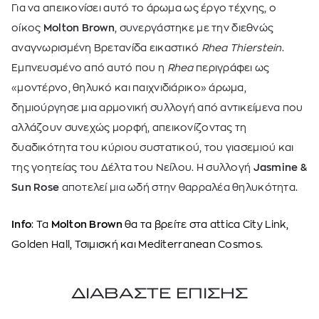
Για να απεικονίσει αυτό το άρωμα ως έργο τέχνης, ο
οίκος
Molton Brown
, συνεργάστηκε με την διεθνώς
αναγνωρισμένη Βρετανίδα εικαστικό
Rhea Thierstein
.
Εμπνευσμένο από αυτό που η
Rhea
περιγράφει ως
«μοντέρνο, θηλυκό και παιχνιδιάρικο» άρωμα,
δημιούργησε μια αρμονική συλλογή από αντικείμενα που
αλλάζουν συνεχώς μορφή, απεικονίζοντας τη
δυαδικότητα του κύριου συστατικού, του γιασεμιού και
της γοητείας του Δέλτα του Νείλου. Η συλλογή
Jasmine &
Sun Rose
αποτελεί μια ωδή στην θαρραλέα θηλυκότητα.
Info
: Τα
Molton Brown
θα τα βρείτε στα
attica City Link,
Golden Hall,
Τσιμισκή και
Mediterranean Cosmos.
ΔΙΑΒΑΣΤΕ ΕΠΙΣΗΣ