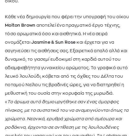
οίκου.
Κάθε νέα δημιουργία που φέρει την υπογραφή του οίκου
Molton Brown
αποτελεί ένα πραγματικό έργο τέχνης,
τόσο αρωματικά όσο και αισθητικά. Η νέα σειρά
ονομάζεται
Jasmine & Sun Rose
και έρχεται για να
σαγηνεύσει τις αισθήσεις σας. Εξαιρετικά απαλό αλλά και
δυναμικό, το γιασεμί ευδοκιμεί στη καρδιά αυτού του
αδιαμφισβήτητα γυναικείου αρώματος. Το γραφικό αυτό
λευκό λουλούδι, κόβεται από τις όχθες του Δέλτα του
ποταμού Νείλου τις βραδινές ώρες, για να διατηρηθεί η
μεθυστική του ουσία στην κορυφαία της μυρωδιά.
«
Το άρωμα αυτό δημιουργήθηκε σαν ένας όμορφος
πίνακας, με τα συστατικά του να αναμειγνύονται όπως τα
χρώματα. Νεανικά, ερυθρά χρώματα από σμέουρα και
ροδάκινα, έρχονται σε αντίθεση με τις λουλουδένιες
πινελιές του γιασεμιού και του οσμανθού. Το Labdanum