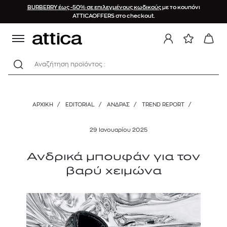
BURBERRY έως -50% σε επιλεγμένους κωδικούς
με το κουπόνι
ATTICAOFFERS στο checkout.
Αναζήτηση προϊόντος :
ΑΡΧΙΚΉ
/
EDITORIAL
/
ΑΝΔΡΑΣ
/
TREND REPORT
/
29 Ιανουαρίου 2025
Ανδρικά μπουφάν για τον
βαρύ χειμώνα