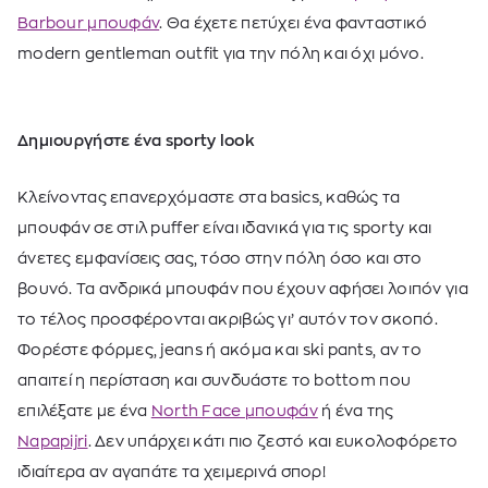
Barbour μπουφάν
. Θα έχετε πετύχει ένα φανταστικό
modern gentleman outfit για την πόλη και όχι μόνο.
Δημιουργήστε ένα sporty look
Κλείνοντας επανερχόμαστε στα basics, καθώς τα
μπουφάν σε στιλ puffer είναι ιδανικά για τις sporty και
άνετες εμφανίσεις σας, τόσο στην πόλη όσο και στο
βουνό. Τα ανδρικά μπουφάν που έχουν αφήσει λοιπόν για
το τέλος προσφέρονται ακριβώς γι’ αυτόν τον σκοπό.
Φορέστε φόρμες, jeans ή ακόμα και ski pants, αν το
απαιτεί η περίσταση και συνδυάστε το bottom που
επιλέξατε με ένα
North Face μπουφάν
ή ένα της
Napapijri
. Δεν υπάρχει κάτι πιο ζεστό και ευκολοφόρετο
ιδιαίτερα αν αγαπάτε τα χειμερινά σπορ!