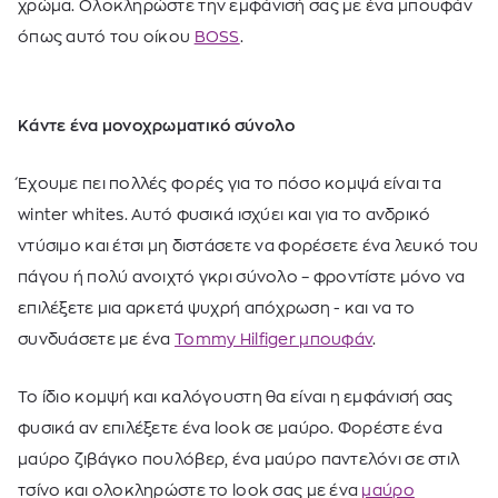
χρώμα. Ολοκληρώστε την εμφάνισή σας με ένα μπουφάν
όπως αυτό του οίκου
BOSS
.
Κάντε ένα μονοχρωματικό σύνολο
Έχουμε πει πολλές φορές για το πόσο κομψά είναι τα
winter whites. Αυτό φυσικά ισχύει και για το ανδρικό
ντύσιμο και έτσι μη διστάσετε να φορέσετε ένα λευκό του
πάγου ή πολύ ανοιχτό γκρι σύνολο – φροντίστε μόνο να
επιλέξετε μια αρκετά ψυχρή απόχρωση - και να το
συνδυάσετε με ένα
Tommy Hilfiger μπουφάν
.
To ίδιο κομψή και καλόγουστη θα είναι η εμφάνισή σας
φυσικά αν επιλέξετε ένα look σε μαύρο. Φορέστε ένα
μαύρο ζιβάγκο πουλόβερ, ένα μαύρο παντελόνι σε στιλ
τσίνο και ολοκληρώστε το look σας με ένα
μαύρο