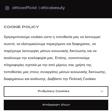
atticaofficial
|
atticabeauty
atticadps
COOKIE POLICY
atticadps
Χρησιμοποιούμε cookies ώστε η τοποθεσία μας να λειτουργεί
σωστά, να εξατομικεύουμε περιεχόμενο και διαφημίσεις, να
παρέχουμε λειτουργίες μέσων κοινωνικής δικτύωσης και να
αναλύουμε την κυκλοφορία μας. Επίσης, κοινοποιούμε
πληροφορίες σχετικά με την από μέρους σας χρήση της
τοποθεσίας μας στους συνεργάτες μέσων κοινωνικής δικτύωσης,
διαφημίσεων και ανάλυσης. Διαβάστε την Πολιτική Cookies
Ρυθμίσεις Cookies
Απόρριψη όλων
|
|
|
Όροι Χρήσης
Πολιτική Cookies
Κώδικας Δεοντολογίας
Προστασία Προσωπικών Δεδομένων