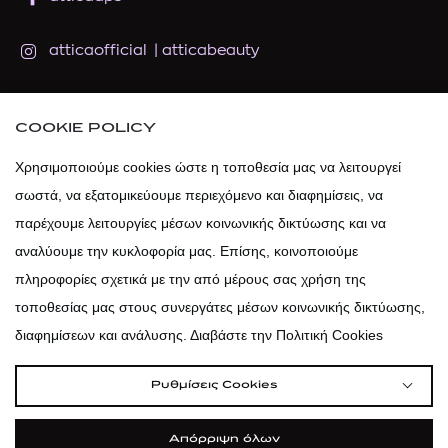
atticaofficial
|
atticabeauty
atticadps
COOKIE POLICY
atticadps
Χρησιμοποιούμε cookies ώστε η τοποθεσία μας να λειτουργεί
σωστά, να εξατομικεύουμε περιεχόμενο και διαφημίσεις, να
παρέχουμε λειτουργίες μέσων κοινωνικής δικτύωσης και να
αναλύουμε την κυκλοφορία μας. Επίσης, κοινοποιούμε
πληροφορίες σχετικά με την από μέρους σας χρήση της
τοποθεσίας μας στους συνεργάτες μέσων κοινωνικής δικτύωσης,
διαφημίσεων και ανάλυσης. Διαβάστε την Πολιτική Cookies
Ρυθμίσεις Cookies
Απόρριψη όλων
|
|
|
Όροι Χρήσης
Πολιτική Cookies
Κώδικας Δεοντολογίας