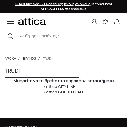
BURBERRY έως -50% σε επιλεγμένους κωδικούς
με το κουπόνι
ATTICAOFFERS στο checkout.
Αναζήτηση προϊόντος :
ΑΡΧΙΚΉ
/
BRANDS
/
TRUDI
TRUDI
Μπορείτε να το βρείτε στα παρακάτω καταστήματα
attica CITY LINK
attica GOLDEN HALL