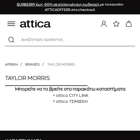
BURBERRY έως -50% σε επιλεγμένους κωδικούς
με το κουπόνι
ATTICAOFFERS στο checkout.
Αναζήτηση προϊόντος :
ΑΡΧΙΚΉ
/
BRANDS
/
TAYLOR MORRIS
TAYLOR MORRIS
Μπορείτε να το βρείτε στα παρακάτω καταστήματα
attica CITY LINK
attica ΤΣΙΜΙΣΚΗ