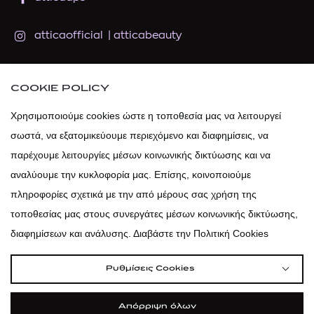
atticaofficial
|
atticabeauty
atticadps
COOKIE POLICY
atticadps
Χρησιμοποιούμε cookies ώστε η τοποθεσία μας να λειτουργεί
σωστά, να εξατομικεύουμε περιεχόμενο και διαφημίσεις, να
παρέχουμε λειτουργίες μέσων κοινωνικής δικτύωσης και να
αναλύουμε την κυκλοφορία μας. Επίσης, κοινοποιούμε
πληροφορίες σχετικά με την από μέρους σας χρήση της
τοποθεσίας μας στους συνεργάτες μέσων κοινωνικής δικτύωσης,
διαφημίσεων και ανάλυσης. Διαβάστε την Πολιτική Cookies
Ρυθμίσεις Cookies
Απόρριψη όλων
|
|
|
Όροι Χρήσης
Πολιτική Cookies
Κώδικας Δεοντολογίας