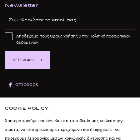
Newsletter
Αποδέχομαι τους
Όρους χρήσης
& την
Πολιτική προσωπικών
δεδομένων
.
ΕΓΓΡΑΦΗ
atticadps
atticaofficial
|
atticabeauty
COOKIE POLICY
atticadps
Χρησιμοποιούμε cookies ώστε η τοποθεσία μας να λειτουργεί
σωστά, να εξατομικεύουμε περιεχόμενο και διαφημίσεις, να
atticadps
παρέχουμε λειτουργίες μέσων κοινωνικής δικτύωσης και να