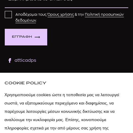
Αποδέχομαι τους
Όρους χρήσης
& την
Πολιτική προσωπικών
δεδομένων
.
ΕΓΓΡΑΦΗ
atticadps
atticaofficial
|
atticabeauty
COOKIE POLICY
atticadps
Χρησιμοποιούμε cookies ώστε η τοποθεσία μας να λειτουργεί
σωστά, να εξατομικεύουμε περιεχόμενο και διαφημίσεις, να
atticadps
παρέχουμε λειτουργίες μέσων κοινωνικής δικτύωσης και να
αναλύουμε την κυκλοφορία μας. Επίσης, κοινοποιούμε
πληροφορίες σχετικά με την από μέρους σας χρήση της