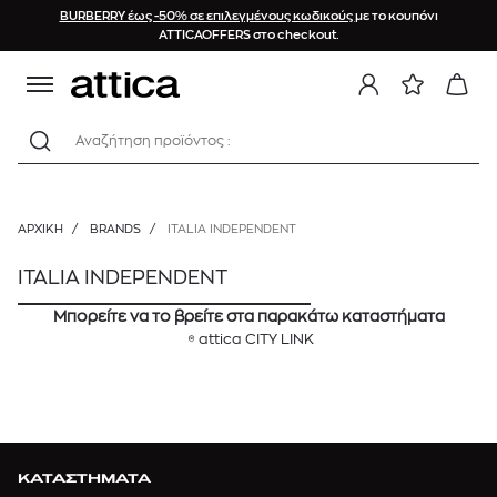
BURBERRY έως -50% σε επιλεγμένους κωδικούς
με το κουπόνι
ATTICAOFFERS στο checkout.
Αναζήτηση προϊόντος :
ΑΡΧΙΚΉ
/
BRANDS
/
ITALIA INDEPENDENT
ITALIA INDEPENDENT
Μπορείτε να το βρείτε στα παρακάτω καταστήματα
attica CITY LINK
ΚΑΤΑΣΤΗΜΑΤΑ