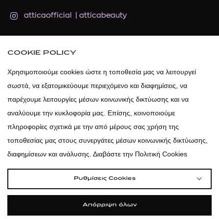
atticaofficial
|
atticabeauty
atticadps
COOKIE POLICY
atticadps
Χρησιμοποιούμε cookies ώστε η τοποθεσία μας να λειτουργεί
σωστά, να εξατομικεύουμε περιεχόμενο και διαφημίσεις, να
παρέχουμε λειτουργίες μέσων κοινωνικής δικτύωσης και να
αναλύουμε την κυκλοφορία μας. Επίσης, κοινοποιούμε
πληροφορίες σχετικά με την από μέρους σας χρήση της
τοποθεσίας μας στους συνεργάτες μέσων κοινωνικής δικτύωσης,
διαφημίσεων και ανάλυσης. Διαβάστε την Πολιτική Cookies
Ρυθμίσεις Cookies
Απόρριψη όλων
|
|
|
Όροι Χρήσης
Πολιτική Cookies
Κώδικας Δεοντολογίας
Προστασία Προσωπικών Δεδομένων