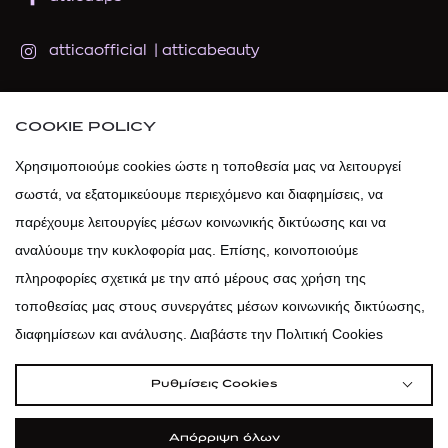
atticaofficial
|
atticabeauty
atticadps
COOKIE POLICY
atticadps
Χρησιμοποιούμε cookies ώστε η τοποθεσία μας να λειτουργεί
σωστά, να εξατομικεύουμε περιεχόμενο και διαφημίσεις, να
παρέχουμε λειτουργίες μέσων κοινωνικής δικτύωσης και να
αναλύουμε την κυκλοφορία μας. Επίσης, κοινοποιούμε
πληροφορίες σχετικά με την από μέρους σας χρήση της
τοποθεσίας μας στους συνεργάτες μέσων κοινωνικής δικτύωσης,
διαφημίσεων και ανάλυσης. Διαβάστε την Πολιτική Cookies
Ρυθμίσεις Cookies
Απόρριψη όλων
|
|
|
Όροι Χρήσης
Πολιτική Cookies
Κώδικας Δεοντολογίας