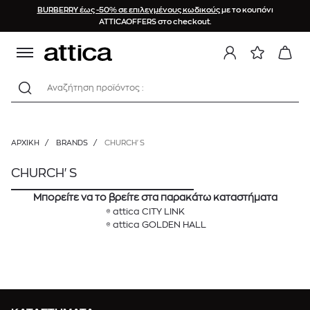
BURBERRY έως -50% σε επιλεγμένους κωδικούς
με το κουπόνι
ATTICAOFFERS στο checkout.
Αναζήτηση προϊόντος :
ΑΡΧΙΚΉ
/
BRANDS
/
CHURCH'S
CHURCH'S
Μπορείτε να το βρείτε στα παρακάτω καταστήματα
attica CITY LINK
attica GOLDEN HALL