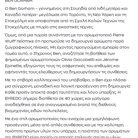
BEN GORHAM
O Ben Gorham – γεννημένος στη Σουηδία από Ινδή μητέρα και
Καναδό πατέρα- μεγάλωσε στο Τορόντο, τη Νέα Υόρκη και τη
Στοκχόλμη και αποφοίτησε από τη Σχολή Καλών Τεχνών της
Στοκχόλμης με πτυχίο στις εικαστικές τέχνες.
Όμως, από μια τυχαία συνάντηση με τον αρωματοποιό Pierre
Wulff πείστηκε ότι προτιμούσε να δημιουργεί αρώματα παρά
ζωγραφικούς πίνακες. Μη έχοντας προηγούμενη εμπειρία στον
τομέα αυτό, ο 31χρονος Ben, αναζήτησε τη βοήθεια των
φημισμένων αρωματοποιών Olivia Giacobetti και Jérome
Epinette, εξηγώντας τους τις οσφρητικές του επιθυμίες και
αφήνοντάς τους ελεύθερους να δημιουργήσουν τις συνθέσεις.
Με το στιβαρό καλλιτεχνικό του υπόβαθρο, ο Ben έχει πλάσει
μια σύγχρονη, μοναδική και λογική προσέγγιση στη δημιουργία.
Κάθε προϊόν αποκτά σαφή ταυτότητα και λόγο ύπαρξης. Η
BYREDO σήμερα διατίθεται σε 40 χώρες και γρήγορα
αναδείχθηκε σε ένα αναγνωρισμένο brand της διεθνούς
βιομηχανίας ειδών πολυτελείας.
Με ένα στιλ αρωματοποιίας που ενισχύει μια χαμηλόφωνη
προσέγγιση, μέσα από απλές συνθέσεις και με την καλύτερη
ποιότητα πρώτων υλών που υπάρχει, η ποιότητα των αρωμάτων
της BYREDO είναι προϊόν αυστηρής επιλογής πρώτων υλών,