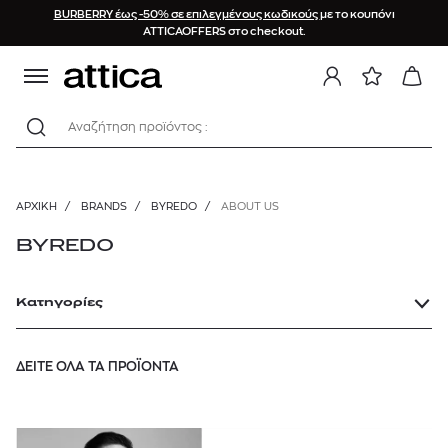
BURBERRY έως -50% σε επιλεγμένους κωδικούς
με το κουπόνι
ATTICAOFFERS στο checkout.
Αναζήτηση προϊόντος :
ΑΡΧΙΚΉ
/
BRANDS
/
BYREDO
/
ABOUT US
BYREDO
Κατηγορίες
ΔΕΙΤΕ ΟΛΑ ΤΑ ΠΡΟΪΟΝΤΑ