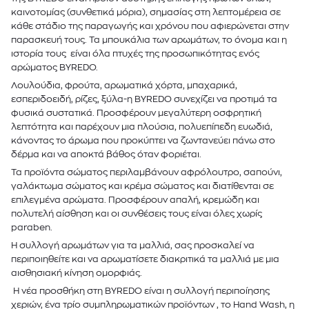
καινοτομίας (συνθετικά μόρια), σημασίας στη λεπτομέρεια σε
κάθε στάδιο της παραγωγής και χρόνου που αφιερώνεται στην
παρασκευή τους. Τα μπουκάλια των αρωμάτων, το όνομα και η
ιστορία τους είναι όλα πτυχές της προσωπικότητας ενός
αρώματος BYREDO.
Λουλούδια, φρούτα, αρωματικά χόρτα, μπαχαρικά,
εσπεριδοειδή, ρίζες, ξύλα-η BYREDO συνεχίζει να προτιμά τα
φυσικά συστατικά. Προσφέρουν μεγαλύτερη οσφρητική
λεπτότητα και παρέχουν μια πλούσια, πολυεπίπεδη ευωδιά,
κάνοντας το άρωμα που προκύπτει να ζωντανεύει πάνω στο
δέρμα και να αποκτά βάθος όταν φοριέται.
Τα προϊόντα σώματος περιλαμβάνουν αφρόλουτρο, σαπούνι,
γαλάκτωμα σώματος και κρέμα σώματος και διατίθενται σε
επιλεγμένα αρώματα. Προσφέρουν απαλή, κρεμώδη και
πολυτελή αίσθηση και οι συνθέσεις τους είναι όλες χωρίς
paraben.
Η συλλογή αρωμάτων για τα μαλλιά, σας προσκαλεί να
περιποιηθείτε και να αρωματίσετε διακριτικά τα μαλλιά με μια
αισθησιακή κίνηση ομορφιάς.
Η νέα προσθήκη στη BYREDO είναι η συλλογή περιποίησης
χεριών, ένα τρίο συμπληρωματικών προϊόντων , το Hand Wash, η