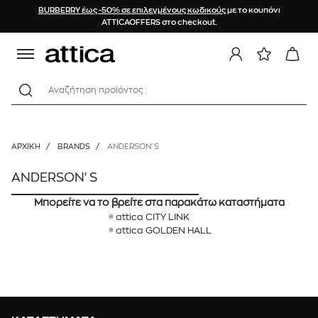
BURBERRY έως -50% σε επιλεγμένους κωδικούς
με το κουπόνι
ATTICAOFFERS στο checkout.
Αναζήτηση προϊόντος :
ΑΡΧΙΚΉ
/
BRANDS
/
ANDERSON'S
ANDERSON'S
Μπορείτε να το βρείτε στα παρακάτω καταστήματα
attica CITY LINK
attica GOLDEN HALL