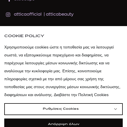
atticaofficial
|
atticabeauty
atticadps
COOKIE POLICY
atticadps
Χρησιμοποιούμε cookies ώστε η τοποθεσία μας να λειτουργεί
σωστά, να εξατομικεύουμε περιεχόμενο και διαφημίσεις, να
παρέχουμε λειτουργίες μέσων κοινωνικής δικτύωσης και να
αναλύουμε την κυκλοφορία μας. Επίσης, κοινοποιούμε
πληροφορίες σχετικά με την από μέρους σας χρήση της
τοποθεσίας μας στους συνεργάτες μέσων κοινωνικής δικτύωσης,
διαφημίσεων και ανάλυσης. Διαβάστε την Πολιτική Cookies
Ρυθμίσεις Cookies
Απόρριψη όλων
|
|
|
Όροι Χρήσης
Πολιτική Cookies
Κώδικας Δεοντολογίας