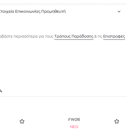
Στοιχεία Επικοινωνίας Προμηθευτή
αβάστε περισσότερα για τους
Tρόπους Παράδοσης
& τις
Επιστροφές
Α
FW26
NEO