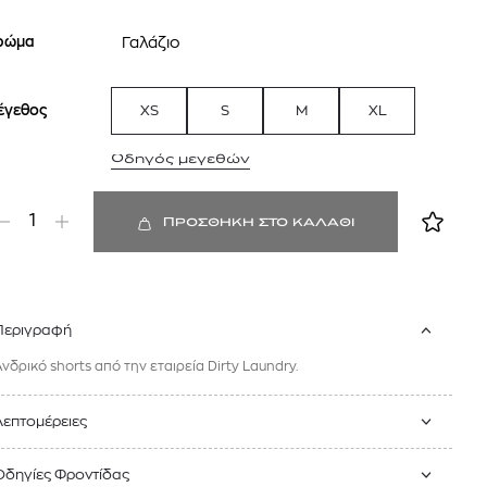
mcm
ρώμα
Γαλάζιο
sandro
έγεθος
XS
S
M
XL
Οδηγός μεγεθών
1
ΠΡΟΣΘΗΚΗ ΣΤΟ ΚΑΛΑΘΙ
 BARTH
DIOR
Ο ΣΟΡΤΣ
DIOR FOREVER NUDE BRONZE POWDER BRONZER IN NATURAL GLOW OR MATTE FINISH | 04 Warm
Περιγραφή
0
€
15%
61,84
€
Ανδρικό shorts από την εταιρεία Dirty Laundry.
OFFER
Λεπτομέρειες
Οδηγίες Φροντίδας