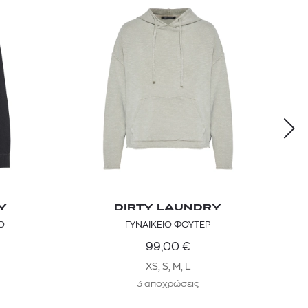
Y
DIRTY LAUNDRY
Ο
ΓΥΝΑΙΚΕΙΟ ΦΟΥΤΕΡ
99,00
€
XS, S, M, L
3 αποχρώσεις