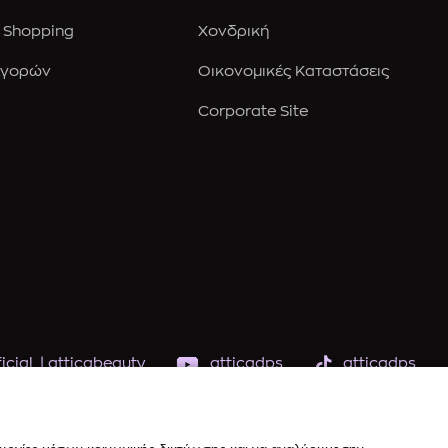
 Shopping
Χονδρική
Αγορών
Οικονομικές Καταστάσεις
Corporate Site
icial
|
atticabeauty
atticadps
atticadps