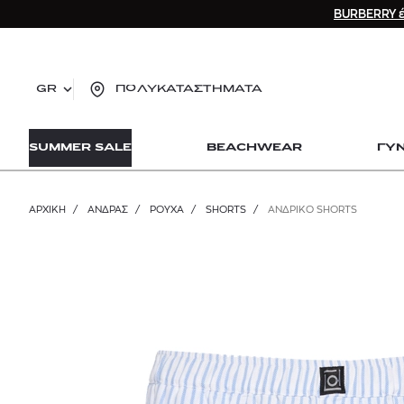
BURBERRY έ
GR
ΠΟΛΥΚΑΤΑΣΤΗΜΑΤΑ
TO
SUMMER SALE
BEACHWEAR
ΓΥ
lo
Zad
lon
ΑΡΧΙΚΉ
/
ΑΝΔΡΑΣ
/
ΡΟΥΧΑ
/
SHORTS
/
ΑΝΔΡΙΚΟ SHORTS
Ysl
Dio