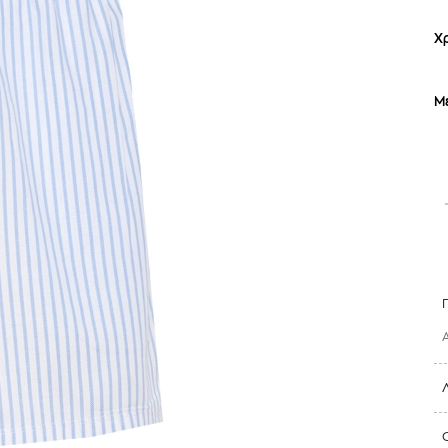
Χ
Μ
TOM FORD
MIU MIU
MC2 SAINT
SOLEIL BLANC PARFUM EAU DE TOILETTE | 50ml
ΓΥΑΛΙΑ ΗΛΙΟΥ A52S/ZVN4I0/52
ΑΝΔΡΙΚΟ ΜΑΓΙ
421,00
€
120,00
€
102,0
365,00
€
OFFER