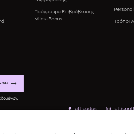
Personal
Πρόγραμμα Επιβράβευσης
Miles+Bonus
rd
Τρόποι 
ΑΦΗ
δεδομένων
.
atticadps
atticaoff