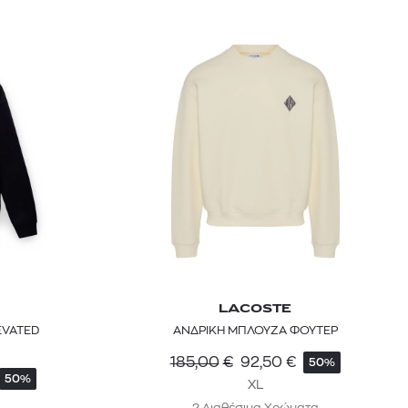
LACOSTE
EVATED
ΑΝΔΡΙΚΗ ΜΠΛΟΥΖΑ ΦΟΥΤΕΡ
185,00
€
92,50
€
50%
50%
XL
2 Διαθέσιμα Χρώματα