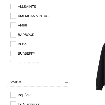
ALLSAINTS
AMERICAN VINTAGE
AMIRI
BARBOUR
BOSS
BURBERRY
CALVIN KLEIN
CALVIN KLEIN JEANS
CARHARTT WIP
ΥΛΙΚΟ
CASABLANCA
Βαμβάκι
COMME des GARÇONS POCKET
Πολυεστέρας