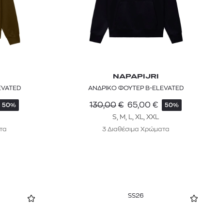
NAPAPIJRI
EVATED
ΑΝΔΡΙΚΟ ΦΟΥΤΕΡ B-ELEVATED
130,00
€
65,00
€
50%
50%
S, M, L, XL, XXL
τα
3 Διαθέσιμα Χρώματα
SS26