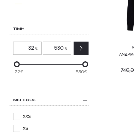
HUF
Μπεζ
HUGO
Μωβ
JACQUEMUS
ΤΙΜΗ
Πορτοκαλί
JAMES PERSE
Ροζ
€
€
KARL LAGERFELD
ΑΝΔΡΙΚ
Καφέ
KENZO
Μπορντό
740,
32€
530€
LA MARTINA
LA SPORTIVA
LACOSTE
ΜΕΓΕΘΟΣ
LEVI'S®
XXS
MARANT
XS