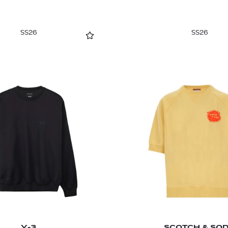
SS26
SS26
Y-3
SCOTCH & SO