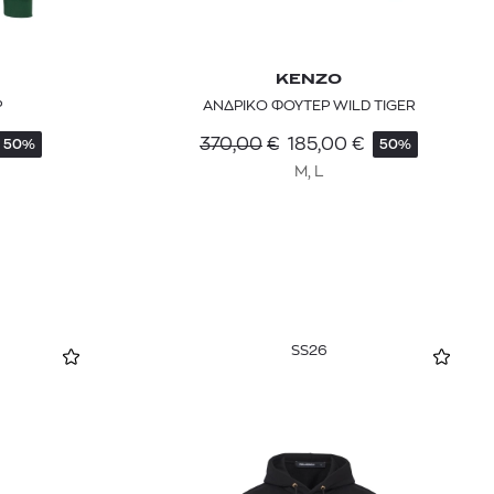
KENZO
Ρ
ΑΝΔΡΙΚΟ ΦΟΥΤΕΡ WILD TIGER
370,00
€
185,00
€
50%
50%
M, L
SS26