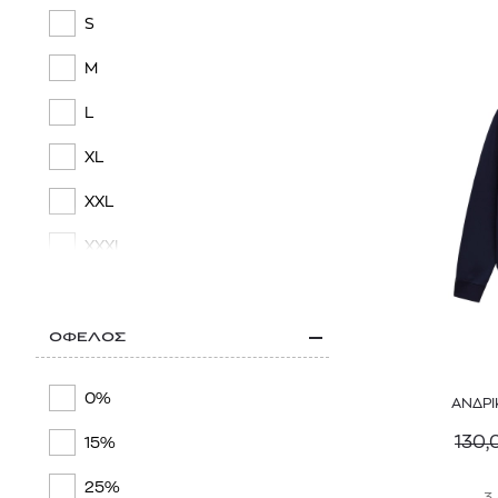
NAPAPIJRI
S
OBEY
M
ON
L
PALM ANGELS
XL
PAUL SMITH
XXL
PHILIPP PLEIN
XXXL
POLO RALPH LAUREN
REPLAY
ΟΦΕΛΟΣ
SAMSØE SAMSØE
0%
ΑΝΔΡΙ
SCOTCH & SODA
130,
15%
SERVICE WORKS
25%
STONE ISLAND
3