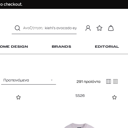
Longchamp Le Pliage
ο checkout.
αντηλιακό προσώπου
estee lauder double wear
kiehl's avocado eye
mcm
sandro
OME DESIGN
BRANDS
EDITORIAL
γυναικεία αρώματα
μαγιό
ανδρικο t-shirt
Dior sauvage
Προτεινόμενα
291 προϊόντα
Longchamp Le Pliage
 Home Design
αντηλιακό προσώπου
SS26
estee lauder double wear
kiehl's avocado eye
mcm
sandro