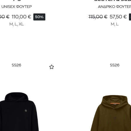
UNISEX ΦΟΥΤΕΡ
ΑΝΔΡΙΚΟ ΦΟΥΤΕ
00
€
110,00
€
115,00
€
57,50
€
50%
M, L, XL
M, L
SS26
SS26