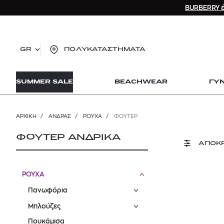
BURBERRY έ
GR
ΠΟΛΥΚΑΤΑΣΤΗΜΑΤΑ
TO
SUMMER SALE
BEACHWEAR
ΓΥ
lo
Zad
lon
ΑΡΧΙΚΉ
/
ΑΝΔΡΑΣ
/
ΡΟΥΧΑ
/
ΦΟΎΤΕΡ
Ysl
Dio
ΦΟΥΤΕΡ ΑΝΔΡΙΚΑ
ΑΠΟΚ
ΡΟΥΧΑ
Πανωφόρια
Μπλούζες
Πουκάμισα