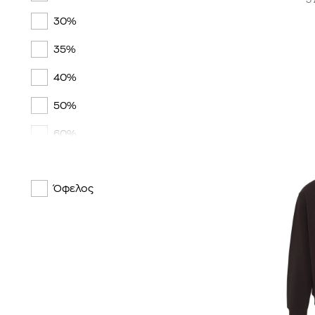
30%
SUPERDRY
35%
TOMMY HILFIGER
40%
TOMMY JEANS
50%
VANS
60%
Y-3
Όφελος