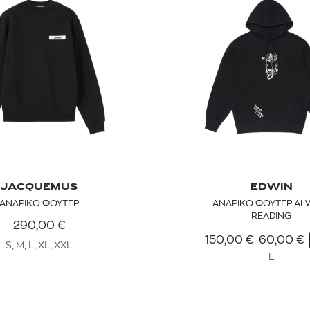
JACQUEMUS
EDWIN
TOM FORD
MIU MIU
MC2 SAINT
ΑΝΔΡΙΚΟ ΦΟΥΤΕΡ
ΑΝΔΡΙΚΟ ΦΟΥΤΕΡ AL
SOLEIL BLANC PARFUM EAU DE TOILETTE | 50ml
ΓΥΑΛΙΑ ΗΛΙΟΥ A52S/ZVN4I0/52
ΑΝΔΡΙΚΟ ΜΑΓΙ
READING
290,00
€
421,00
€
120,00
€
102,0
365,00
€
OFFER
150,00
€
60,00
€
S, M, L, XL, XXL
L