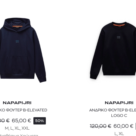
NAPAPIJRI
NAPAPIJRI
ΚΟ ΦΟΥΤΕΡ B-ELEVATED
ΑΝΔΡΙΚΟ ΦΟΥΤΕΡ B-EL
LOGO C
00
€
65,00
€
50%
120,00
€
60,00
€
M, L, XL, XXL
L, XL
 Διαθέσιμα Χρώματα