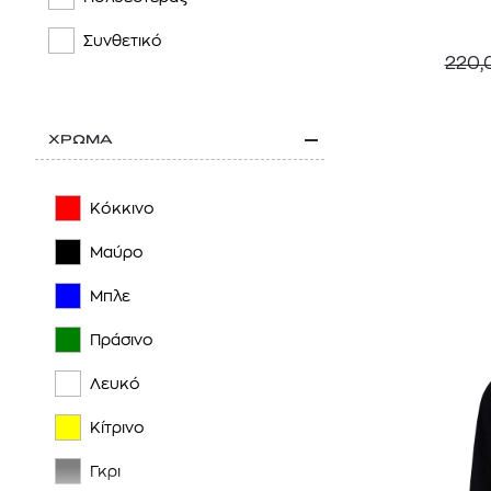
DICKIES
Συνθετικό
220,
DIRTY LAUNDRY
EA7
ΧΡΩΜΑ
EDWIN
EMPORIO ARMANI
Κόκκινο
FJALLRAVEN
Μαύρο
FUNKY BUDDHA
Μπλε
GANT
Πράσινο
HACKETT LONDON
Λευκό
HARMONT & BLAINE
Κίτρινο
HELLY HANSEN
Γκρι