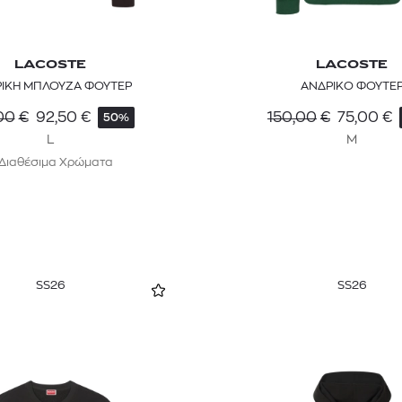
LACOSTE
LACOSTE
ΙΚΗ ΜΠΛΟΥΖΑ ΦΟΥΤΕΡ
ΑΝΔΡΙΚΟ ΦΟΥΤΕ
00
€
92,50
€
150,00
€
75,00
€
50%
L
M
 Διαθέσιμα Χρώματα
SS26
SS26