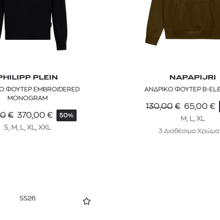
PHILIPP PLEIN
NAPAPIJRI
Ο ΦΟΥΤΕΡ EMBROIDERED
ΑΝΔΡΙΚΟ ΦΟΥΤΕΡ B-EL
MONOGRAM
130,00
€
65,00
€
00
€
370,00
€
50%
M, L, XL
S, M, L, XL, XXL
3 Διαθέσιμα Χρώμα
SS26