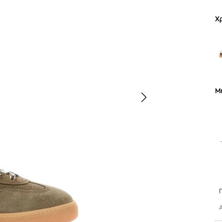
Χ
Μ
TOM FORD
MIU MIU
MC2 SAINT
SOLEIL BLANC PARFUM EAU DE TOILETTE | 50ml
ΓΥΑΛΙΑ ΗΛΙΟΥ A52S/ZVN4I0/52
ΑΝΔΡΙΚΟ ΜΑΓΙ
421,00
€
120,00
€
102,0
365,00
€
OFFER