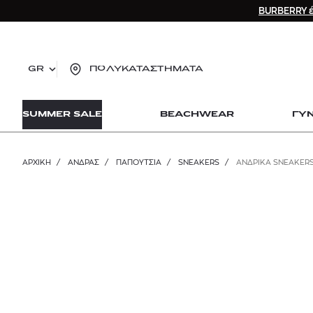
BURBERRY έ
GR
ΠΟΛΥΚΑΤΑΣΤΗΜΑΤΑ
TO
SUMMER SALE
BEACHWEAR
ΓΥ
lo
Zad
lon
ΑΡΧΙΚΉ
/
ΑΝΔΡΑΣ
/
ΠΑΠΟΥΤΣΙΑ
/
SNEAKERS
/
ΑΝΔΡΙΚΑ SNEAKER
Ysl
Dio