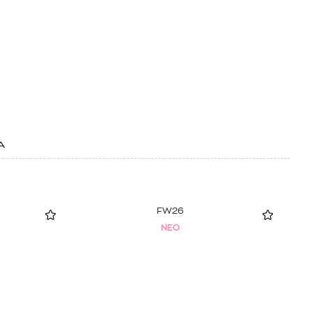
Α
FW26
NEO