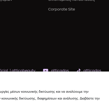
Corporate Site
icial
|
atticabeauty
atticadps
atticadps
ουργίες μέσων κοινωνικής δικτύωσης και να αναλύουμε την
 κοινωνικής δικτύωσης, διαφημίσεων και ανάλυσης. Διαβάστε την