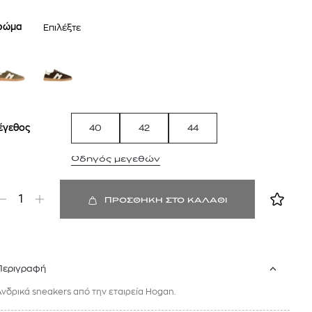
sandro
ρώμα
Επιλέξτε
έγεθος
40
42
44
Οδηγός μεγεθών
 BARTH
DIOR
1
ΠΡΟΣΘΗΚΗ ΣΤΟ ΚΑΛΑΘΙ
Ο ΣΟΡΤΣ
DIOR FOREVER NUDE BRONZE POWDER BRONZER IN NATURAL GLOW OR MATTE FINISH | 04 Warm
0
€
15%
61,84
€
OFFER
Περιγραφή
Ανδρικά sneakers από την εταιρεία Hogan.