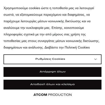
atticadps
Χρησιμοποιούμε cookies ώστε η τοποθεσία μας να λειτουργεί
σωστά, να εξατομικεύουμε περιεχόμενο και διαφημίσεις, να
atticadps
παρέχουμε λειτουργίες μέσων κοινωνικής δικτύωσης και να
αναλύουμε την κυκλοφορία μας. Επίσης, κοινοποιούμε
πληροφορίες σχετικά με την από μέρους σας χρήση της
τοποθεσίας μας στους συνεργάτες μέσων κοινωνικής δικτύωσης,
διαφημίσεων και ανάλυσης. Διαβάστε την Πολιτική Cookies
Ρυθμίσεις Cookies
Απόρριψη όλων
Αποδοχή όλων και κλείσιμο
|
|
|
Όροι Χρήσης
Πολιτική Cookies
Κώδικας Δεοντολογίας
Προστασία Προσωπικών Δεδομένων
©2026 attica