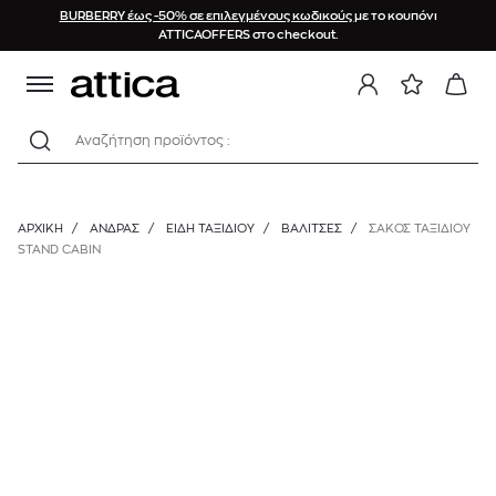
BURBERRY έως -50% σε επιλεγμένους κωδικούς
με το κουπόνι
ATTICAOFFERS στο checkout.
Αναζήτηση προϊόντος :
ΑΡΧΙΚΉ
/
ΑΝΔΡΑΣ
/
ΕΙΔΗ ΤΑΞΙΔΙΟΥ
/
ΒΑΛΊΤΣΕΣ
/
ΣΑΚΟΣ ΤΑΞΙΔΙΟΥ
STAND CABIN