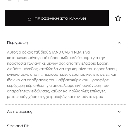
1
ΠΡΟΣΘΗΚΗ ΣΤΟ ΚΑΛΑΘΙ
Περιγραφή
Αυτός ο σάκος ταξιδιού STAND CABIN NBA είναι
κατασκευασμένος από υδροαπωθητικό ύφασμα για την
προστασία των αντικειμένων σας από την ελαφριά βροχή.
Διαθέτει μέγεθος κατάλληλο για την καμπίνα του αεροπλάνου,
εγκεκριμένο από τις περισσότερες αεροπορικές εταιρείες και
ιδανικό για αποδράσεις του Σαββατοκύριακου. Προσφέρει
ευρύχωρη κύρια θέση για αποτελεσματική οργάνωση των
απαραίτητων ειδών σας, καθώς και πολλαπλές επιλογές
μεταφοράς χάρη στις χειρολαβές και τον ιμάντα ώμου.
Λεπτομέρειες
Size and Fit