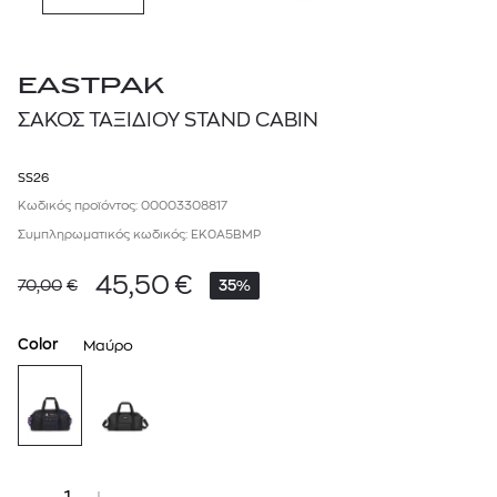
EASTPAK
ΣΑΚΟΣ ΤΑΞΙΔΙΟΥ STAND CABIN
SS26
Κωδικός προϊόντος: 00003308817
Συμπληρωματικός κωδικός: EK0A5BMP
45,50
€
70,00
€
35%
Color
Μαύρο