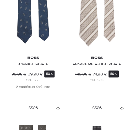
BOSS
BOSS
ΑΝΔΡΙΚΗ ΓΡΑΒΑΤΑ
ΑΝΔΡΙΚΗ ΜΕΤΑΞΩΤΗ ΓΡΑΒΑΤΑ
79,95
€
39,98
€
149,95
€
74,98
€
50%
50%
ONE SIZE
ONE SIZE
2 Διαθέσιμα Χρώματα
SS26
SS26