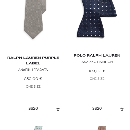
Ροζ
Θήκες κινητού
POLO RALPH LAUREN
Μπρελόκ
Πολύχρωμο
RALPH LAUREN PURPLE LABEL
Παπιγιόν
Καφέ
Θερμός
TOMMY HILFIGER
Θήκη καρτών
Μαντήλι Σακακιού - Ποσέτ
POLO RALPH LAUREN
RALPH LAUREN PURPLE
ΑΝΔΡΙΚΟ ΠΑΠΙΓΙΟΝ
LABEL
ΑΝΔΡΙΚΗ ΓΡΑΒΑΤΑ
129,00
€
250,00
€
ONE SIZE
ONE SIZE
SS26
SS26