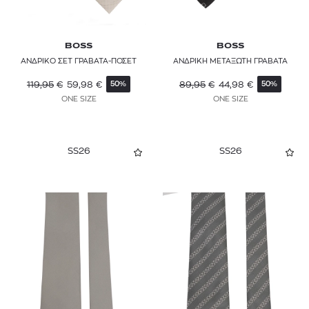
BOSS
BOSS
ΑΝΔΡΙΚΟ ΣΕΤ ΓΡΑΒΑΤΑ-ΠΟΣΕΤ
ΑΝΔΡΙΚΗ ΜΕΤΑΞΩΤΗ ΓΡΑΒΑΤΑ
119,95
€
59,98
€
89,95
€
44,98
€
50%
50%
ONE SIZE
ONE SIZE
SS26
SS26