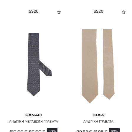
SS26
SS26
CANALI
BOSS
ΑΝΔΡΙΚΗ ΜΕΤΑΞΩΤΗ ΓΡΑΒΑΤΑ
ΑΝΔΡΙΚΗ ΓΡΑΒΑΤΑ
150,00
€
60,00
€
79,95
€
31,98
€
60%
60%