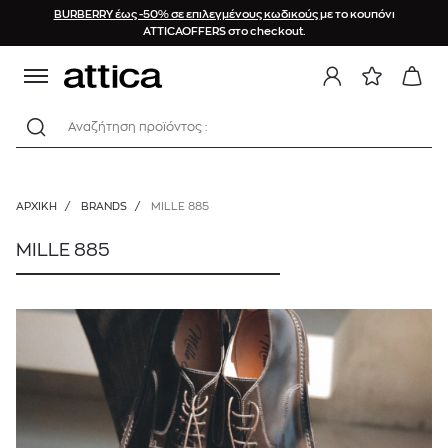
BURBERRY έως -50% σε επιλεγμένους κωδικούς
με το κουπόνι
ATTICAOFFERS στο checkout.
Αναζήτηση προϊόντος :
ΑΡΧΙΚΉ
/
BRANDS
/
MILLE 885
MILLE 885