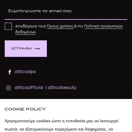
Αποδέχομαι τους
Όρους χρήσης
& την
Πολιτική προσωπικών
δεδομένων
.
ΕΓΓΡΑΦΗ
atticadps
atticaofficial
|
atticabeauty
atticadps
COOKIE POLICY
atticadps
Χρησιμοποιούμε cookies ώστε η τοποθεσία μας να λειτουργεί
σωστά, να εξατομικεύουμε περιεχόμενο και διαφημίσεις, να