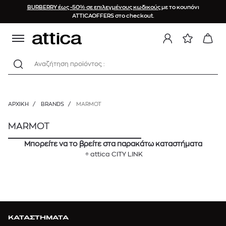
BURBERRY έως -50% σε επιλεγμένους κωδικούς
με το κουπόνι
ATTICAOFFERS στο checkout.
Αναζήτηση προϊόντος :
ΑΡΧΙΚΉ
/
BRANDS
/
MARMOT
MARMOT
Μπορείτε να το βρείτε στα παρακάτω καταστήματα
attica CITY LINK
ΚΑΤΑΣΤΗΜΑΤΑ