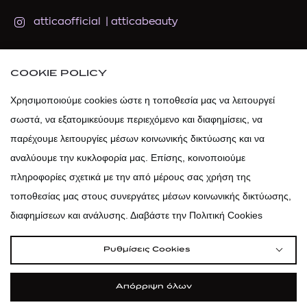
atticaofficial
|
atticabeauty
atticadps
COOKIE POLICY
atticadps
Χρησιμοποιούμε cookies ώστε η τοποθεσία μας να λειτουργεί
σωστά, να εξατομικεύουμε περιεχόμενο και διαφημίσεις, να
παρέχουμε λειτουργίες μέσων κοινωνικής δικτύωσης και να
αναλύουμε την κυκλοφορία μας. Επίσης, κοινοποιούμε
πληροφορίες σχετικά με την από μέρους σας χρήση της
τοποθεσίας μας στους συνεργάτες μέσων κοινωνικής δικτύωσης,
διαφημίσεων και ανάλυσης. Διαβάστε την Πολιτική Cookies
Ρυθμίσεις Cookies
Απόρριψη όλων
|
|
|
Όροι Χρήσης
Πολιτική Cookies
Κώδικας Δεοντολογίας
Προστασία Προσωπικών Δεδομένων