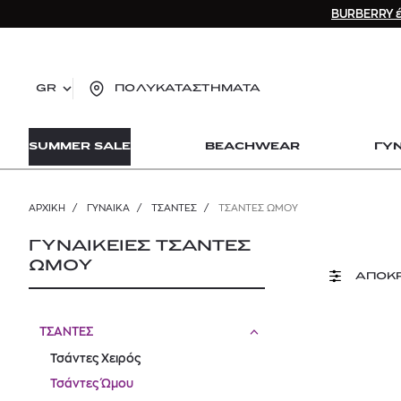
BURBERRY έ
GR
ΠΟΛΥΚΑΤΑΣΤΗΜΑΤΑ
TO
SUMMER SALE
BEACHWEAR
ΓΥ
lo
Zad
lon
ΑΡΧΙΚΉ
/
ΓΥΝΑΙΚΑ
/
ΤΣΑΝΤΕΣ
/
ΤΣΆΝΤΕΣ ΏΜΟΥ
Ysl
Dio
ΓΥΝΑΙΚΕΙΕΣ ΤΣΑΝΤΕΣ
ΩΜΟΥ
ΑΠΟΚ
ΤΣΑΝΤΕΣ
Τσάντες Χειρός
Τσάντες Ώμου