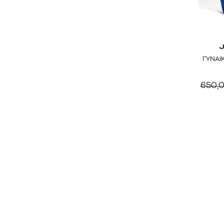
TUMI
VANS
Y-3
ΓΥΝΑΙ
ZADIG & VOLTAIRE
650,
ZEUS + DIONE