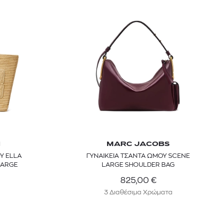
 BARTH
DIOR
H
MARC JACOBS
Ο ΣΟΡΤΣ
DIOR FOREVER NUDE BRONZE POWDER BRONZER IN NATURAL GLOW OR MATTE FINISH | 04 Warm
Υ ELLA
ΓΥΝΑΙΚΕΙΑ ΤΣΑΝΤΑ ΩΜΟΥ SCENE
0
€
15%
LARGE
LARGE SHOULDER BAG
61,84
€
OFFER
825,00
€
3 Διαθέσιμα Χρώματα