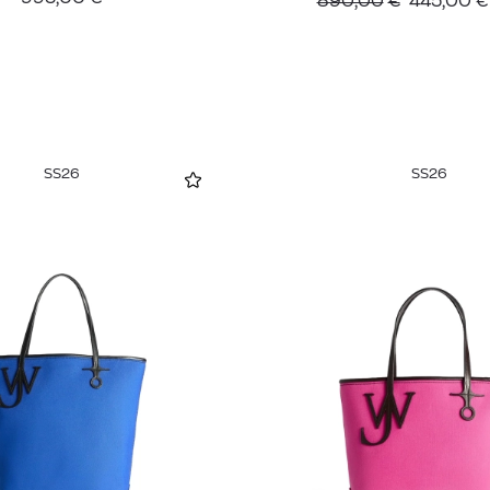
890,00
€
445,00
€
SS26
SS26