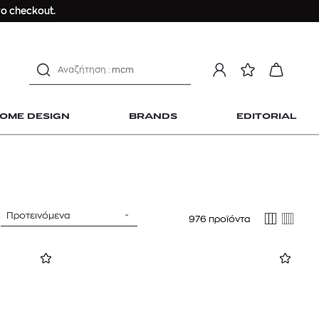
Longchamp Le Pliage
ο checkout.
αντηλιακό προσώπου
estee lauder double wear
kiehl's avocado eye
mcm
sandro
OME DESIGN
BRANDS
EDITORIAL
γυναικεία αρώματα
μαγιό
ανδρικο t-shirt
Dior sauvage
Longchamp Le Pliage
Προτεινόμενα
976 προϊόντα
 Home Design
αντηλιακό προσώπου
estee lauder double wear
kiehl's avocado eye
mcm
sandro