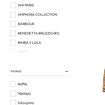
AMI PARIS
AMPHORA COLLECTION
BARBOUR
BENEDETTA BRUZZICHES
BIMBA Y LOLA
BRICS
BURBERRY
CALLISTA
ΥΛΙΚΟ
CALVIN KLEIN
Raffia
CARHARTT WIP
Ύφασμα
CASABLANCA
Αλουμίνιο