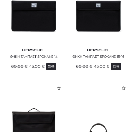
Θήκες κινητού
Μπρελόκ
Παπιγιόν
Θερμός
Θήκη καρτών
Μαντήλι Σακακιού - Ποσέτ
HERSCHEL
HERSCHEL
ΘΗΚΗ ΤΑΜΠΛΕΤ SPOKANE 14
ΘΗΚΗ ΤΑΜΠΛΕΤ SPOKANE 15-16
60,00
€
45,00
€
60,00
€
45,00
€
25%
25%