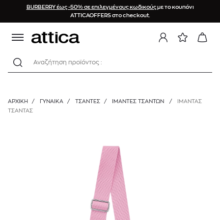
BURBERRY έως -50% σε επιλεγμένους κωδικούς
με το κουπόνι
ATTICAOFFERS στο checkout.
Αναζήτηση προϊόντος :
ΑΡΧΙΚΉ
/
ΓΥΝΑΙΚΑ
/
ΤΣΑΝΤΕΣ
/
ΙΜΆΝΤΕΣ ΤΣΑΝΤΏΝ
/
ΙΜΑΝΤΑΣ
ΤΣΑΝΤΑΣ