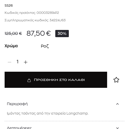
SS26
Κωδικός προϊόντος: 00003289412
Συμπληρωματικός κωδικός: 34224J63
87,50
€
125,00
€
30%
Χρώμα
Ροζ
1
ΠΡΟΣΘΗΚΗ ΣΤΟ ΚΑΛΑΘΙ
Περιγραφή
Ιμάντας τσάντας από την εταιρεία Longchamp.
Λεπτομέρειες