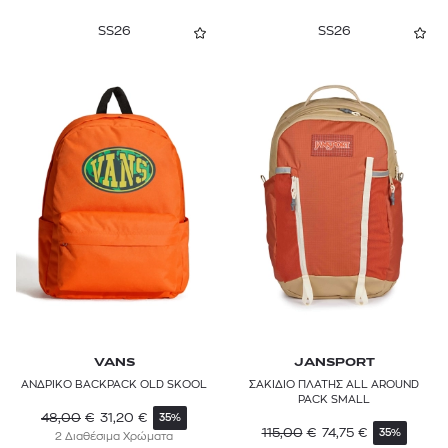
SS26
SS26
VANS
JANSPORT
ΑΝΔΡΙΚΟ BACKPACK OLD SKOOL
ΣΑΚΙΔΙΟ ΠΛΑΤΗΣ ALL AROUND
PACK SMALL
48,00
€
31,20
€
35%
115,00
€
74,75
€
35%
2 Διαθέσιμα Χρώματα