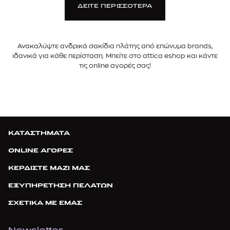
ΔΕΙΤΕ ΠΕΡΙΣΣΟΤΕΡΑ
Ανακαλύψτε ανδρικά σακίδια πλάτης από επώνυμα brands,
ιδανικά για κάθε περίσταση. Μπείτε στο attica eshop και κάντε
τις online αγορές σας!
ΚΑΤΑΣΤΗΜΑΤΑ
ONLINE ΑΓΟΡΕΣ
ΚΕΡΔΙΣΤΕ ΜΑΖΙ ΜΑΣ
ΕΞΥΠΗΡΕΤΗΣΗ ΠΕΛΑΤΩΝ
ΣΧΕΤΙΚΑ ΜΕ ΕΜΑΣ