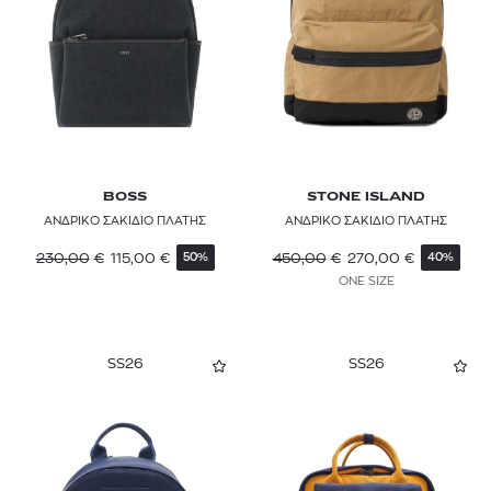
PREMIATA
SAMSONITE
STONE ISLAND
THE NORTH FACE
TOMMY HILFIGER
BOSS
STONE ISLAND
ΑΝΔΡΙΚΟ ΣΑΚΙΔΙΟ ΠΛΑΤΗΣ
ΑΝΔΡΙΚΟ ΣΑΚΙΔΙΟ ΠΛΑΤΗΣ
TOMMY JEANS
230,00
€
115,00
€
450,00
€
270,00
€
50%
40%
ONE SIZE
TUMI
VANS
SS26
SS26
Y-3