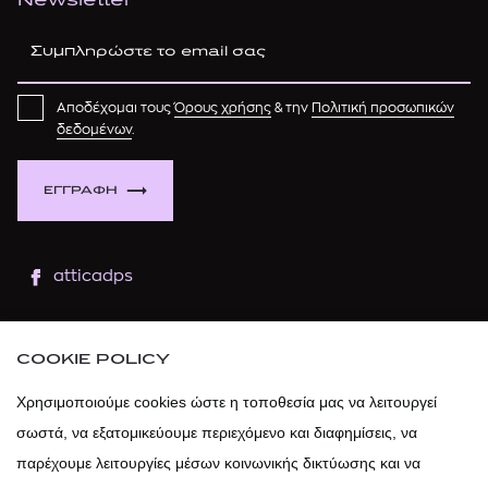
Newsletter
Αποδέχομαι τους
Όρους χρήσης
& την
Πολιτική προσωπικών
δεδομένων
.
ΕΓΓΡΑΦΗ
atticadps
atticaofficial
|
atticabeauty
COOKIE POLICY
atticadps
Χρησιμοποιούμε cookies ώστε η τοποθεσία μας να λειτουργεί
σωστά, να εξατομικεύουμε περιεχόμενο και διαφημίσεις, να
atticadps
παρέχουμε λειτουργίες μέσων κοινωνικής δικτύωσης και να