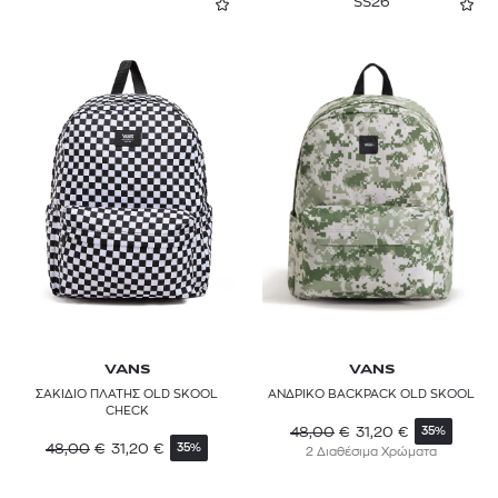
SS26
VANS
VANS
ΣΑΚΙΔΙΟ ΠΛΑΤΗΣ OLD SKOOL
ΑΝΔΡΙΚΟ BACKPACK OLD SKOOL
CHECK
48,00
€
31,20
€
35%
48,00
€
31,20
€
35%
2 Διαθέσιμα Χρώματα