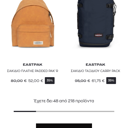
EASTPAK
EASTPAK
ΣΑΚΙΔΙΟ ΠΛΑΤΗΣ PADDED PAK'R
ΣΑΚΙΔΙΟ ΤΑΞΙΔΙΟΥ CARRY PACK
80,00
€
52,00
€
95,00
€
61,75
€
35%
35%
Έχετε δει
48
από
218
προϊόντα