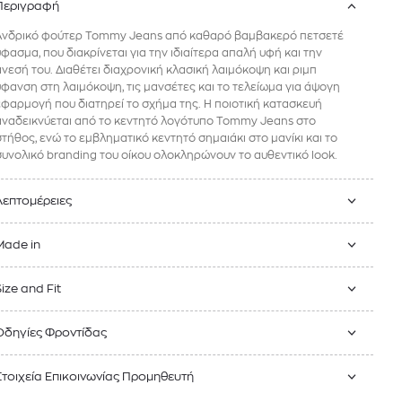
Περιγραφή
Ανδρικό φούτερ Tommy Jeans από καθαρό βαμβακερό πετσετέ
ύφασμα, που διακρίνεται για την ιδιαίτερα απαλή υφή και την
άνεσή του. Διαθέτει διαχρονική κλασική λαιμόκοψη και ριμπ
ύφανση στη λαιμόκοψη, τις μανσέτες και το τελείωμα για άψογη
εφαρμογή που διατηρεί το σχήμα της. Η ποιοτική κατασκευή
αναδεικνύεται από το κεντητό λογότυπο Tommy Jeans στο
στήθος, ενώ το εμβληματικό κεντητό σημαιάκι στο μανίκι και το
συνολικό branding του οίκου ολοκληρώνουν το αυθεντικό look.
Λεπτομέρειες
Made in
Size and Fit
Οδηγίες Φροντίδας
Στοιχεία Επικοινωνίας Προμηθευτή