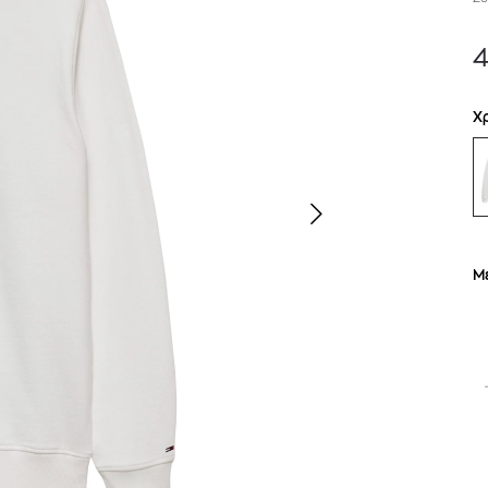
4
Χ
Μ
TOM FORD
MIU MIU
MC2 SAINT
SOLEIL BLANC PARFUM EAU DE TOILETTE | 50ml
ΓΥΑΛΙΑ ΗΛΙΟΥ A52S/ZVN4I0/52
ΑΝΔΡΙΚΟ ΜΑΓΙ
421,00
€
120,00
€
102,0
365,00
€
OFFER