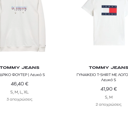
TOMMY JEANS
TOMMY JEAN
ΔΡΙΚΟ ΦΟΥΤΕΡ | Λευκό S
ΓΥΝΑΙΚΕΙΟ T-SHIRT ΜΕ ΛΟΓ
Λευκό S
46,40
€
41,90
€
S, M, L, XL
S, M
3 αποχρώσεις
2 αποχρώσεις