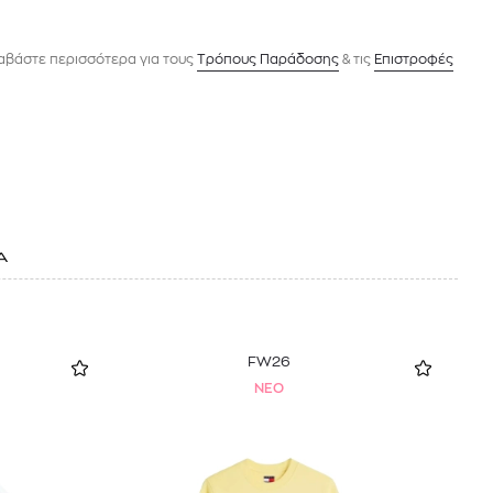
αβάστε περισσότερα για τους
Tρόπους Παράδοσης
& τις
Επιστροφές
Α
FW26
NEO