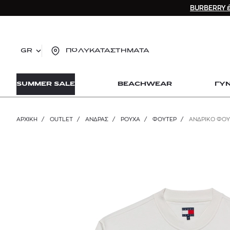
BURBERRY έ
GR
ΠΟΛΥΚΑΤΑΣΤΗΜΑΤΑ
TO
SUMMER SALE
BEACHWEAR
ΓΥ
lo
Zad
lon
ΑΡΧΙΚΉ
/
OUTLET
/
ΑΝΔΡΑΣ
/
ΡΟΥΧΑ
/
ΦΟΎΤΕΡ
/
ΑΝΔΡΙΚΟ ΦΟΥ
Ysl
Dio