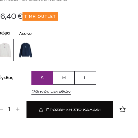
mcm
6,40
€
sandro
ΤΙΜΗ OUTLET
ρώμα
Λευκό
έγεθος
S
M
L
 BARTH
DIOR
Ο ΣΟΡΤΣ
DIOR FOREVER NUDE BRONZE POWDER BRONZER IN NATURAL GLOW OR MATTE FINISH | 04 Warm
Οδηγός μεγεθών
0
€
15%
61,84
€
OFFER
1
ΠΡΟΣΘΗΚΗ ΣΤΟ ΚΑΛΑΘΙ