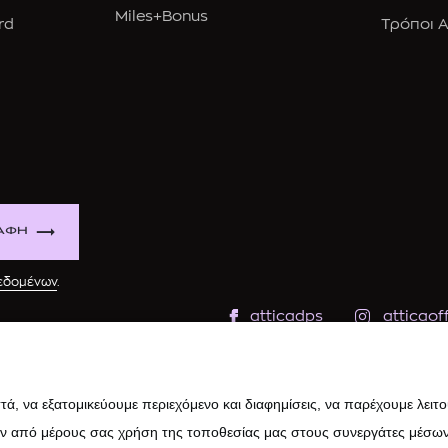
Miles+Bonus
rd
Τρόποι 
ΑΦΗ
δεδομένων
.
atticadps
atticaoff
ά, να εξατομικεύουμε περιεχόμενο και διαφημίσεις, να παρέχουμε λειτ
ην από μέρους σας χρήση της τοποθεσίας μας στους συνεργάτες μέσων