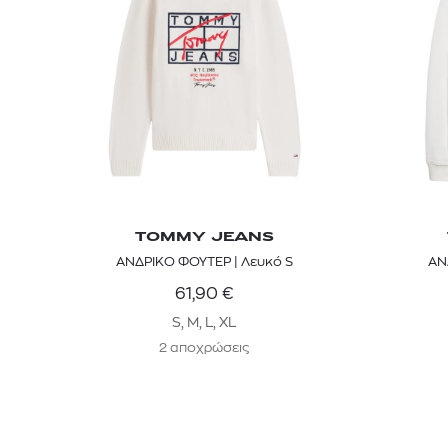
TOMMY JEANS
ΑΝΔΡΙΚΟ ΦΟΥΤΕΡ | Λευκό S
ΑΝ
61,90
€
S, M, L, XL
2 αποχρώσεις