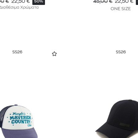
00
€
22,50
€
45,00
€
22,50
€
50%
 Διαθέσιμα Χρώματα
ONE SIZE
SS26
SS26