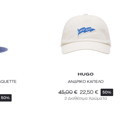
HUGO
SQUETTE
ΑΝΔΡΙΚΟ ΚΑΠΕΛΟ
 BARTH
DIOR
Ο ΣΟΡΤΣ
DIOR FOREVER NUDE BRONZE POWDER BRONZER IN NATURAL GLOW OR MATTE FINISH | 04 Warm
45,00
€
22,50
€
50%
50%
2 Διαθέσιμα Χρώματα
0
€
15%
61,84
€
OFFER