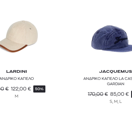
LARDINI
JACQUEMUS
ΑΝΔΡΙΚΟ ΚΑΠΕΛΟ
ΑΝΔΡΙΚΟ ΚΑΠΕΛΟ LA CA
TOM FORD
MIU MIU
MC2 SAINT
GARDIAN
SOLEIL BLANC PARFUM EAU DE TOILETTE | 50ml
ΓΥΑΛΙΑ ΗΛΙΟΥ A52S/ZVN4I0/52
ΑΝΔΡΙΚΟ ΜΑΓΙ
00
€
122,00
€
50%
170,00
€
85,00
€
M
421,00
€
120,00
€
102,0
365,00
€
OFFER
S, M, L