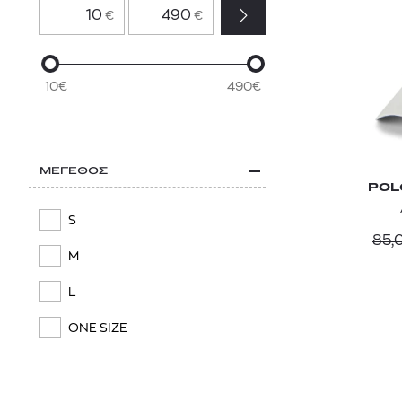
€
€
RRD
Πολύχρωμο
SERVICE WORKS
Καφέ
10€
490€
SKECHERS
Μπορντό
STONE ISLAND
THE NORTH FACE
ΜΕΓΕΘΟΣ
POL
TOMMY HILFIGER
S
85,
TOMMY JEANS
M
VANS
L
VILEBREQUIN
ONE SIZE
WRANGLER
Y-3