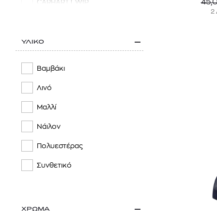
45,
CARHARTT WIP
2
DRYKORN
FJALLRAVEN
ΥΛΙΚΟ
FUNKY BUDDHA
Βαμβάκι
HACKETT LONDON
Λινό
HARMONT & BLAINE
Μαλλί
HELLY HANSEN
Νάιλον
HOKA
Πολυεστέρας
HUF
Συνθετικό
HUGO
HURLEY
ΧΡΩΜΑ
ICEBREAKER