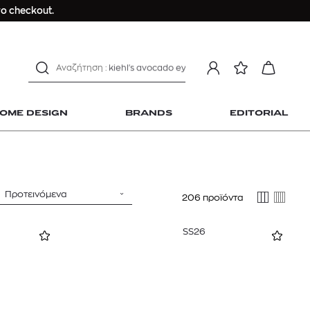
Longchamp Le Pliage
ο checkout.
αντηλιακό προσώπου
estee lauder double wear
kiehl's avocado eye
mcm
sandro
OME DESIGN
BRANDS
EDITORIAL
γυναικεία αρώματα
μαγιό
ανδρικο t-shirt
Dior sauvage
Προτεινόμενα
206 προϊόντα
Longchamp Le Pliage
 Home Design
αντηλιακό προσώπου
SS26
estee lauder double wear
kiehl's avocado eye
mcm
sandro