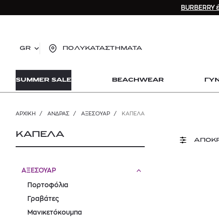
BURBERRY έ
GR
ΠΟΛΥΚΑΤΑΣΤΗΜΑΤΑ
TO
SUMMER SALE
BEACHWEAR
ΓΥ
lo
Zad
lon
ΑΡΧΙΚΉ
/
ΑΝΔΡΑΣ
/
ΑΞΕΣΟΥΑΡ
/
ΚΑΠΈΛΑ
Ysl
Dio
ΚΑΠΕΛΑ
ΑΠΟΚ
ΑΞΕΣΟΥΑΡ
Πορτοφόλια
Γραβάτες
Μανικετόκουμπα