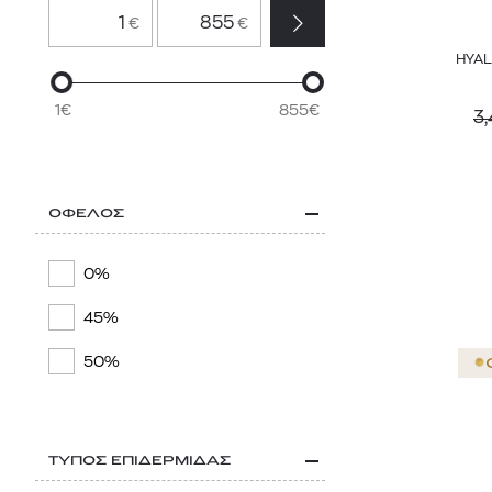
€
€
LE LABO
HYAL
L’ORÉAL PARIS
1€
855€
3,
MALIN+GOETZ
MZ SKIN
NATURA BISSÉ
ΟΦΕΛΟΣ
NIVEA
0%
SEVENTEEN
45%
SHISEIDO
50%
SISLEY PARIS
VALMONT
ΤΥΠΟΣ ΕΠΙΔΕΡΜΙΔΑΣ
YOUTH LAB.