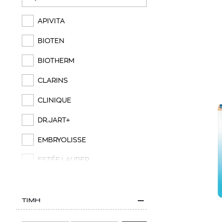
APIVITA
BIOTEN
BIOTHERM
CLARINS
CLINIQUE
DR.JART+
EMBRYOLISSE
ESTÉE LAUDER
GARNIER
GUERLAIN
ΤΙΜΗ
KIEHL’S