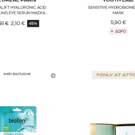
L’ORÉAL PARIS
YOUTH LAB.
ALIFT HYALURONIC ACID
SENSITIVE HYDROBIOME
ING EYE SERUM ΜΑΣΚΑ
MASK
ΜΑΤΙΩΝ
5,90
€
81
€
2,10
€
45%
ΔΩΡΟ
web exclusive
ONLY AT
ATTI