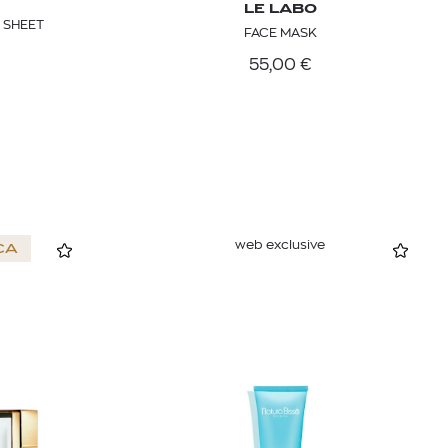
LE LABO
 SHEET
FACE MASK
55,00
€
web exclusive
CA