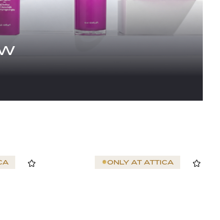
OW
CA
ONLY AT
ATTICA