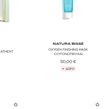
NATURA BISSÉ
OXYGEN FINISHING MASK
EATMENT
ΟΞΥΓΟΝΩΤΙΚΗ ΚΑΙ
ΑΠΟΣΥΜΦΟΡΗΤΙΚΗ ΜΑΣΚΑ
50,00
€
ΠΡΟΣΩΠΟΥ
ΔΩΡΟ