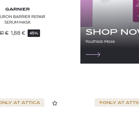
GARNIER
URON BARRIER REPAIR
SERUM MASK
SHOP N
41
€
1,88
€
45%
Youthlab Mask
ONLY AT
ATTICA
ONLY AT
ATTI