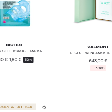
BIOTEN
VALMONT
X-CELL HYDROGEL ΜΑΣΚΑ
REGENERATING MASK TR
60
€
1,80
€
50%
643,00
€
ΔΩΡΟ
ONLY AT
ATTICA