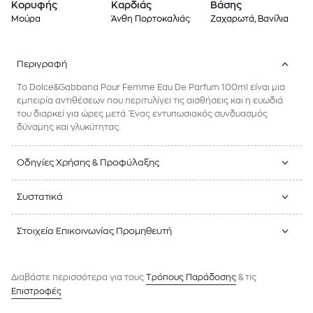
Κορυφής
Καρδιάς
Βάσης
Μούρα
Άνθη Πορτοκαλιάς
Ζαχαρωτά, Βανίλια
Περιγραφή
Το Dolce&Gabbana Pour Femme Eau De Parfum 100ml είναι μια
εμπειρία αντιθέσεων που περιτυλίγει τις αισθήσεις και η ευωδιά
του διαρκεί για ώρες μετά. Ένας εντυπωσιακός συνδυασμός
δύναμης και γλυκύτητας.
Οδηγίες Χρήσης & Προφύλαξης
Συστατικά
Στοιχεία Επικοινωνίας Προμηθευτή
Διαβάστε περισσότερα για τους
Tρόπους Παράδοσης
& τις
Επιστροφές