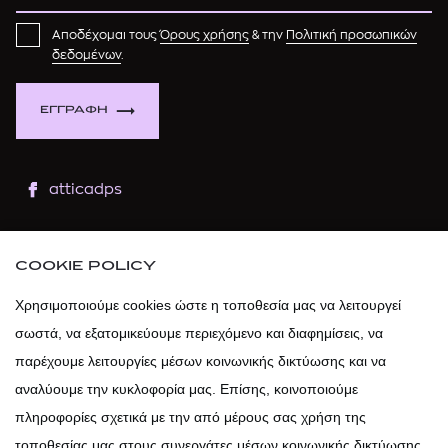
Αποδέχομαι τους
Όρους χρήσης
& την
Πολιτική προσωπικών
δεδομένων
.
ΕΓΓΡΑΦΗ
atticadps
atticaofficial
|
atticabeauty
COOKIE POLICY
atticadps
Χρησιμοποιούμε cookies ώστε η τοποθεσία μας να λειτουργεί
σωστά, να εξατομικεύουμε περιεχόμενο και διαφημίσεις, να
atticadps
παρέχουμε λειτουργίες μέσων κοινωνικής δικτύωσης και να
αναλύουμε την κυκλοφορία μας. Επίσης, κοινοποιούμε
πληροφορίες σχετικά με την από μέρους σας χρήση της
τοποθεσίας μας στους συνεργάτες μέσων κοινωνικής δικτύωσης,