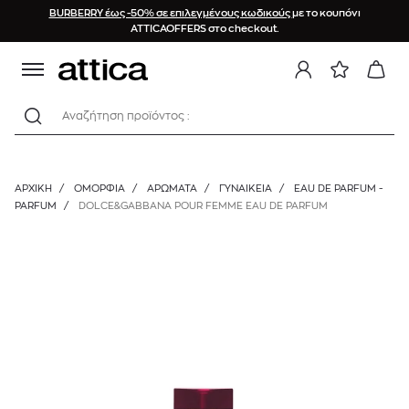
BURBERRY έως -50% σε επιλεγμένους κωδικούς
με το κουπόνι
ATTICAOFFERS στο checkout.
Αναζήτηση προϊόντος :
ΑΡΧΙΚΉ
/
ΟΜΟΡΦΙΑ
/
ΑΡΩΜΑΤΑ
/
ΓΥΝΑΙΚΕΊΑ
/
EAU DE PARFUM -
PARFUM
/
DOLCE&GABBANA POUR FEMME EAU DE PARFUM