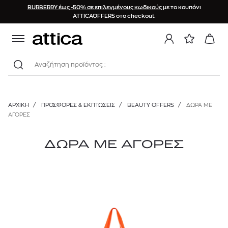
BURBERRY έως -50% σε επιλεγμένους κωδικούς
με το κουπόνι
ATTICAOFFERS στο checkout.
Αναζήτηση προϊόντος :
ΑΡΧΙΚΉ
/
ΠΡΟΣΦΟΡΕΣ & ΕΚΠΤΩΣΕΙΣ
/
BEAUTY OFFERS
/
ΔΩΡΑ ΜΕ
ΑΓΟΡΕΣ
ΔΩΡΑ ΜΕ ΑΓΟΡΕΣ