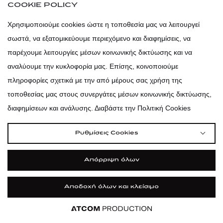
COOKIE POLICY
Χρησιμοποιούμε cookies ώστε η τοποθεσία μας να λειτουργεί
σωστά, να εξατομικεύουμε περιεχόμενο και διαφημίσεις, να
παρέχουμε λειτουργίες μέσων κοινωνικής δικτύωσης και να
ΔΩΡΟ
αναλύουμε την κυκλοφορία μας. Επίσης, κοινοποιούμε
LANCÔME ABSOLUE
πληροφορίες σχετικά με την από μέρους σας χρήση της
L'EXTRAIT SERUM TOOL
τοποθεσίας μας στους συνεργάτες μέσων κοινωνικής δικτύωσης,
ΔΩΡΟ LANCÔME Absolue L'extrait
διαφημίσεων και ανάλυσης. Διαβάστε την Πολιτική Cookies
Serum, Tool, με την αγορά του Absolue
L'extrait - The Elixir Concentrate.
Ρυθμίσεις Cookies
Δείτε περισσότερα
Απόρριψη όλων
Αποδοχή όλων και κλείσιμο