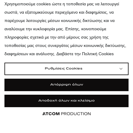
atticadps
Χρησιμοποιούμε cookies ώστε η τοποθεσία μας να λειτουργεί
σωστά, να εξατομικεύουμε περιεχόμενο και διαφημίσεις, να
atticadps
παρέχουμε λειτουργίες μέσων κοινωνικής δικτύωσης και να
αναλύουμε την κυκλοφορία μας. Επίσης, κοινοποιούμε
πληροφορίες σχετικά με την από μέρους σας χρήση της
τοποθεσίας μας στους συνεργάτες μέσων κοινωνικής δικτύωσης,
διαφημίσεων και ανάλυσης. Διαβάστε την Πολιτική Cookies
Ρυθμίσεις Cookies
Απόρριψη όλων
Αποδοχή όλων και κλείσιμο
|
|
|
Όροι Χρήσης
Πολιτική Cookies
Κώδικας Δεοντολογίας
Προστασία Προσωπικών Δεδομένων
©2026 attica