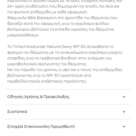
Αψεγάδιαστο, φυσικό δέρμα με 16 ώρες ελαφριάς κάλυψης και
24+ ώρες ενυδάτωσης που δημιουργεί πιο απαλή, πιο λεία και
πιο φωτεινή επιδερμίδα με κάθε εφαρμογή.
Φόρμουλα 88% βασισμένη στη φροντίδα του δέρματος που
δροσίζει κατά την εφαρμογή, ενώ το εκχύλισμα φύλλου
βατόμουρου βελτιώνει τα επίπεδα υγρασίας του δέρματος
μακροπρόθεσμα.
Το Tinted Moisturizer Natural Dewy SPF 30 αποκαθιστά το
φράγμα του δέρματος με το ανακυκλωμένο εκχύλισμα μαύρης
σταφίδας, ενώ τα πρεβιοτικά βοηθούν στην ενίσχυση του
μικροβιολογικού φράγματος του δέρματος.
Με την πάροδο του χρόνου, η υφή και ο τόνος της επιδερμίδας
βελτιώνονται, ενώ το SPF 30 προστατεύει από
περιβαλλοντικούς επιθετικούς παράγοντες.
Οδηγίες Χρήσης & Προφύλαξης
Συστατικά
Στοιχεία Επικοινωνίας Προμηθευτή