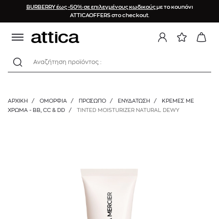
BURBERRY έως -50% σε επιλεγμένους κωδικούς
με το κουπόνι
ATTICAOFFERS στο checkout.
Αναζήτηση προϊόντος :
ΑΡΧΙΚΉ
/
ΟΜΟΡΦΙΑ
/
ΠΡΟΣΩΠΟ
/
ΕΝΥΔΆΤΩΣΗ
/
ΚΡΈΜΕΣ ΜΕ
ΧΡΏΜΑ - BB, CC & DD
/
TINTED MOISTURIZER NATURAL DEWY