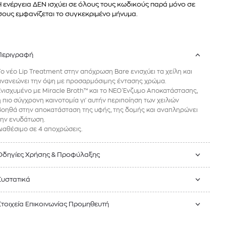
Η ενέργεια ΔΕΝ ισχύει σε όλους τους κωδικούς παρά μόνο σε
ους εμφανίζεται το συγκεκριμένο μήνυμα.
Περιγραφή
Το νέο Lip Treatment στην απόχρωση Bare ενισχύει τα χείλη και
ανανεώνει την όψη με προσαρμόσιμης έντασης χρώμα.
Ενισχυμένο με Miracle Broth™ και το ΝΕΟ Ένζυμο Αποκατάστασης,
η πιο σύγχρονη καινοτομία γι'
αυτήν
περιποίηση των χειλιών
βοηθά στην αποκατάσταση της υφής, της δομής και αναπληρώνει
την ενυδάτωση.
Διαθέσιμο σε 4 αποχρώσεις.
Οδηγίες Χρήσης & Προφύλαξης
Συστατικά
Στοιχεία Επικοινωνίας Προμηθευτή