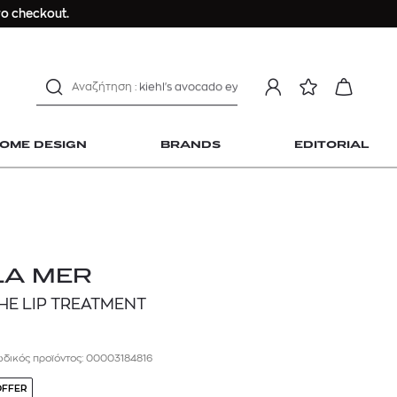
Longchamp Le Pliage
ο checkout.
αντηλιακό προσώπου
estee lauder double wear
kiehl's avocado eye
mcm
sandro
OME DESIGN
BRANDS
EDITORIAL
γυναικεία αρώματα
μαγιό
ανδρικο t-shirt
Dior sauvage
Longchamp Le Pliage
 Home Design
LA MER
αντηλιακό προσώπου
HE LIP TREATMENT
estee lauder double wear
kiehl's avocado eye
δικός προϊόντος: 00003184816
mcm
sandro
OFFER