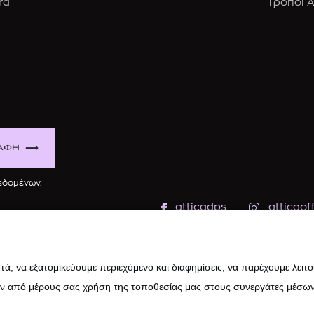
rd
Τρόποι 
ΑΦΗ
δεδομένων
.
atticadps
atticaoff
ά, να εξατομικεύουμε περιεχόμενο και διαφημίσεις, να παρέχουμε λειτ
ην από μέρους σας χρήση της τοποθεσίας μας στους συνεργάτες μέσων