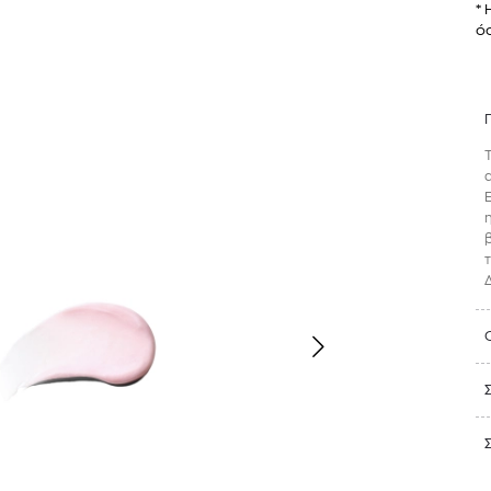
* 
όσ