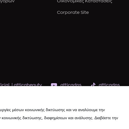
Αγορών
Οικονομικές Καταστάσεις
Corporate Site
icial
|
atticabeauty
atticadps
atticadps
ουργίες μέσων κοινωνικής δικτύωσης και να αναλύουμε την
 κοινωνικής δικτύωσης, διαφημίσεων και ανάλυσης. Διαβάστε την