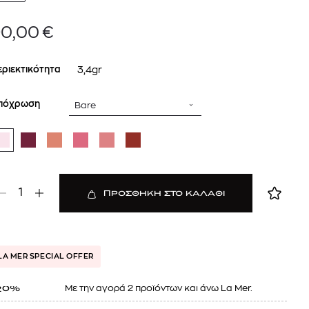
90,00
€
εριεκτικότητα
3,4gr
πόχρωση
Bare
 BARTH
DIOR
1
ΠΡΟΣΘΗΚΗ ΣΤΟ ΚΑΛΑΘΙ
Ο ΣΟΡΤΣ
DIOR FOREVER NUDE BRONZE POWDER BRONZER IN NATURAL GLOW OR MATTE FINISH | 04 Warm
0
€
15%
61,84
€
OFFER
LA MER SPECIAL OFFER
Mε την αγορά 2 προϊόντων και άνω La Mer.
20%