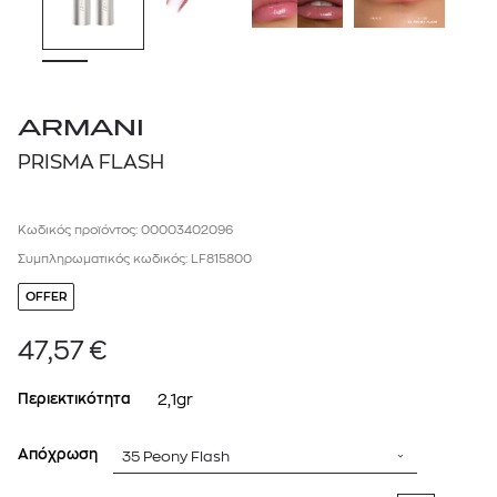
ARMANI
PRISMA FLASH
Κωδικός προϊόντος: 00003402096
Συμπληρωματικός κωδικός: LF815800
OFFER
47,57
€
Περιεκτικότητα
2,1gr
Απόχρωση
35 Peony Flash