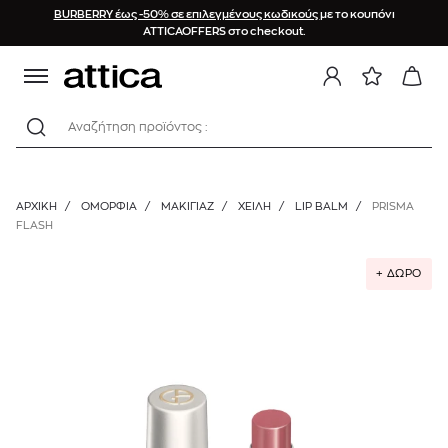
BURBERRY έως -50% σε επιλεγμένους κωδικούς
με το κουπόνι
ATTICAOFFERS στο checkout.
Αναζήτηση προϊόντος :
ΑΡΧΙΚΉ
/
ΟΜΟΡΦΙΑ
/
ΜΑΚΙΓΙΑΖ
/
ΧΕΊΛΗ
/
LIP BALM
/
PRISMA
FLASH
+ ΔΩΡΟ