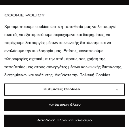
atticaofficial
|
atticabeauty
COOKIE POLICY
atticadps
Χρησιμοποιούμε cookies ώστε η τοποθεσία μας να λειτουργεί
σωστά, να εξατομικεύουμε περιεχόμενο και διαφημίσεις, να
atticadps
παρέχουμε λειτουργίες μέσων κοινωνικής δικτύωσης και να
αναλύουμε την κυκλοφορία μας. Επίσης, κοινοποιούμε
πληροφορίες σχετικά με την από μέρους σας χρήση της
τοποθεσίας μας στους συνεργάτες μέσων κοινωνικής δικτύωσης,
διαφημίσεων και ανάλυσης. Διαβάστε την Πολιτική Cookies
Ρυθμίσεις Cookies
Απόρριψη όλων
Αποδοχή όλων και κλείσιμο
|
|
|
Όροι Χρήσης
Πολιτική Cookies
Κώδικας Δεοντολογίας
Προστασία Προσωπικών Δεδομένων