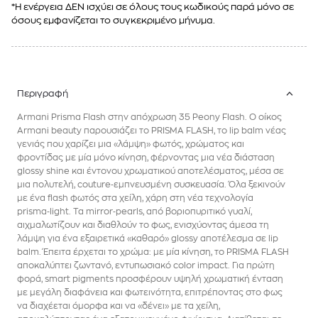
*Η ενέργεια ΔΕΝ ισχύει σε όλους τους κωδικούς παρά μόνο σε
όσους εμφανίζεται το συγκεκριμένο μήνυμα.
Περιγραφή
Armani Prisma Flash στην απόχρωση 35 Peony Flash. Ο οίκος
Armani beauty παρουσιάζει το PRISMA FLASH, το lip balm νέας
γενιάς που χαρίζει μια «λάμψη» φωτός, χρώματος και
φροντίδας με μία μόνο κίνηση, φέρνοντας μια νέα διάσταση
glossy shine και έντονου χρωματικού αποτελέσματος, μέσα σε
μια πολυτελή, couture‑εμπνευσμένη συσκευασία. Όλα ξεκινούν
με ένα flash φωτός στα χείλη, χάρη στη νέα τεχνολογία
prisma‑light. Τα mirror‑pearls, από βοριοπυριτικό γυαλί,
αιχμαλωτίζουν και διαθλούν το φως, ενισχύοντας άμεσα τη
λάμψη για ένα εξαιρετικά «καθαρό» glossy αποτέλεσμα σε lip
balm. Έπειτα έρχεται το χρώμα: με μία κίνηση, το PRISMA FLASH
αποκαλύπτει ζωντανό, εντυπωσιακό color impact. Για πρώτη
φορά, smart pigments προσφέρουν υψηλή χρωματική ένταση
με μεγάλη διαφάνεια και φωτεινότητα, επιτρέποντας στο φως
να διαχέεται όμορφα και να «δένει» με τα χείλη,