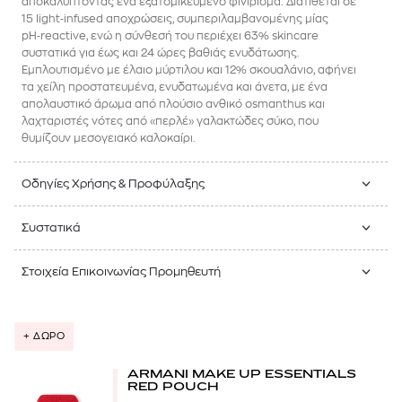
αποκαλύπτοντας ένα εξατομικευμένο φινίρισμα. Διατίθεται σε
15 light‑infused αποχρώσεις, συμπεριλαμβανομένης μίας
pH‑reactive, ενώ η σύνθεσή του περιέχει 63% skincare
συστατικά για έως και 24 ώρες βαθιάς ενυδάτωσης.
Εμπλουτισμένο με έλαιο μύρτιλου και 12% σκουαλάνιο, αφήνει
τα χείλη προστατευμένα, ενυδατωμένα και άνετα, με ένα
απολαυστικό άρωμα από πλούσιο ανθικό osmanthus και
λαχταριστές νότες από «περλέ» γαλακτώδες σύκο, που
θυμίζουν μεσογειακό καλοκαίρι.
Οδηγίες Χρήσης & Προφύλαξης
Συστατικά
Στοιχεία Επικοινωνίας Προμηθευτή
+ ΔΩΡΟ
ARMANI MAKE UP ESSENTIALS
RED POUCH