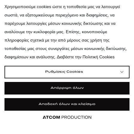
atticadps
Χρησιμοποιούμε cookies ώστε η τοποθεσία μας να λειτουργεί
σωστά, να εξατομικεύουμε περιεχόμενο και διαφημίσεις, να
atticadps
παρέχουμε λειτουργίες μέσων κοινωνικής δικτύωσης και να
αναλύουμε την κυκλοφορία μας. Επίσης, κοινοποιούμε
πληροφορίες σχετικά με την από μέρους σας χρήση της
τοποθεσίας μας στους συνεργάτες μέσων κοινωνικής δικτύωσης,
διαφημίσεων και ανάλυσης. Διαβάστε την Πολιτική Cookies
Ρυθμίσεις Cookies
Απόρριψη όλων
Αποδοχή όλων και κλείσιμο
|
|
|
Όροι Χρήσης
Πολιτική Cookies
Κώδικας Δεοντολογίας
Προστασία Προσωπικών Δεδομένων
©2026 attica