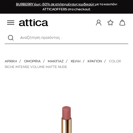
BURBERRY έως -50% σε επιλεγμένους κωδικούς
με το κουπόνι
ATTICAOFFERS στο checkout.
Αναζήτηση προϊόντος :
ΑΡΧΙΚΉ
/
ΟΜΟΡΦΙΑ
/
ΜΑΚΙΓΙΑΖ
/
ΧΕΊΛΗ
/
ΚΡΑΓΙΌΝ
/
COLOR
RICHE INTENSE VOLUME MATTE NUDE