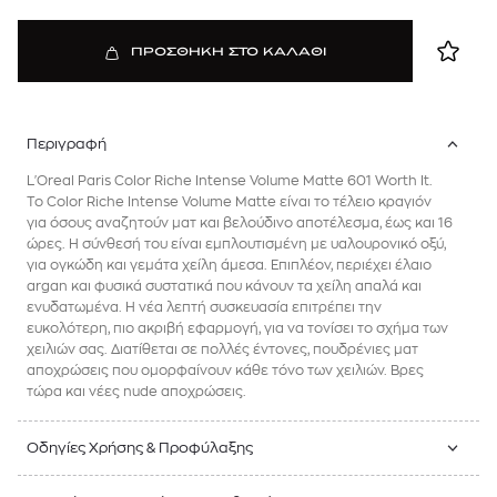
ΠΡΟΣΘΗΚΗ ΣΤΟ ΚΑΛΑΘΙ
Περιγραφή
L'Oreal Paris Color Riche Intense Volume Matte 601 Worth It.
Το Color Riche Intense Volume Matte είναι το τέλειο κραγιόν
για όσους αναζητούν ματ και βελούδινο αποτέλεσμα, έως και 16
ώρες. Η σύνθεσή του είναι εμπλουτισμένη με υαλουρονικό οξύ,
για ογκώδη και γεμάτα χείλη άμεσα. Επιπλέον, περιέχει έλαιο
argan και φυσικά συστατικά που κάνουν τα χείλη απαλά και
ενυδατωμένα. Η νέα λεπτή συσκευασία επιτρέπει την
ευκολότερη, πιο ακριβή εφαρμογή, για να τονίσει το σχήμα των
χειλιών σας. Διατίθεται σε πολλές έντονες, πουδρένιες ματ
αποχρώσεις που ομορφαίνουν κάθε τόνο των χειλιών. Βρες
τώρα και νέες nude αποχρώσεις.
Οδηγίες Χρήσης & Προφύλαξης