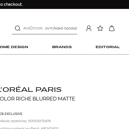
ανδρικο t-shirt
ο checkout.
Dior sauvage
Longchamp Le Pliage
αντηλιακό προσώπου
estee lauder double wear
kiehl's avocado eye
OME DESIGN
BRANDS
EDITORIAL
mcm
sandro
γυναικεία αρώματα
μαγιό
ανδρικο t-shirt
 Home Design
L’ORÉAL PARIS
Dior sauvage
OLOR RICHE BLURRED MATTE
Longchamp Le Pliage
αντηλιακό προσώπου
EB EXCLUSIVE
estee lauder double wear
δικός προϊόντος: 00003272476
kiehl's avocado eye
μπληρωματικός κωδικός: AB043400