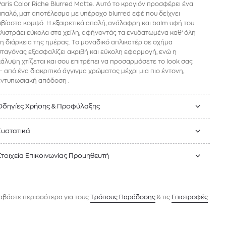
Paris Color Riche Blurred Matte. Αυτό το κραγιόν προσφέρει ένα
απαλό, ματ αποτέλεσμα με υπέροχο blurred εφέ που δείχνει
αβίαστα κομψό. Η εξαιρετικά απαλή, ανάλαφρη και balm υφή του
γλιστράει εύκολα στα χείλη, αφήνοντάς τα ενυδατωμένα καθ’ όλη
τη διάρκεια της ημέρας. Το μοναδικό απλικατέρ σε σχήμα
σταγόνας εξασφαλίζει ακριβή και εύκολη εφαρμογή, ενώ η
κάλυψη χτίζεται και σου επιτρέπει να προσαρμόσετε το look σας
— από ένα διακριτικό άγγιγμα χρώματος μέχρι μια πιο έντονη,
εντυπωσιακή απόδοση .
Οδηγίες Χρήσης & Προφύλαξης
Συστατικά
Στοιχεία Επικοινωνίας Προμηθευτή
αβάστε περισσότερα για τους
Tρόπους Παράδοσης
& τις
Επιστροφές