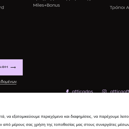
Miles+Bonus
rd
Τρόποι 
ΑΦΗ
δεδομένων
.
atticadps
atticaoff
ά, να εξατομικεύουμε περιεχόμενο και διαφημίσεις, να παρέχουμε λειτ
ην από μέρους σας χρήση της τοποθεσίας μας στους συνεργάτες μέσων