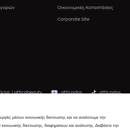
Αγορών
Οικονομικές Καταστάσεις
Corporate Site
icial
|
atticabeauty
atticadps
atticadps
ουργίες μέσων κοινωνικής δικτύωσης και να αναλύουμε την
 κοινωνικής δικτύωσης, διαφημίσεων και ανάλυσης. Διαβάστε την