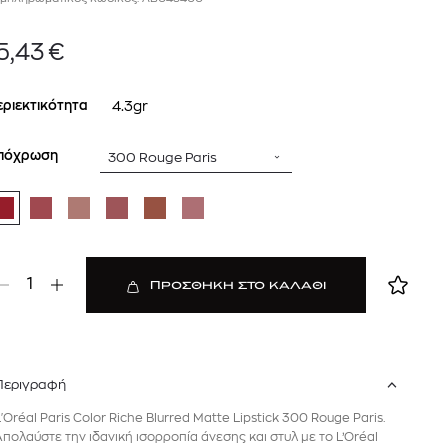
mcm
sandro
5,43
€
εριεκτικότητα
4.3gr
πόχρωση
300 Rouge Paris
 BARTH
DIOR
1
ΠΡΟΣΘΗΚΗ ΣΤΟ ΚΑΛΑΘΙ
Ο ΣΟΡΤΣ
DIOR FOREVER NUDE BRONZE POWDER BRONZER IN NATURAL GLOW OR MATTE FINISH | 04 Warm
0
€
15%
61,84
€
OFFER
Περιγραφή
L'Oréal Paris Color Riche Blurred Matte Lipstick 300 Rouge Paris.
Απολαύστε την ιδανική ισορροπία άνεσης και στυλ με το L’Oréal