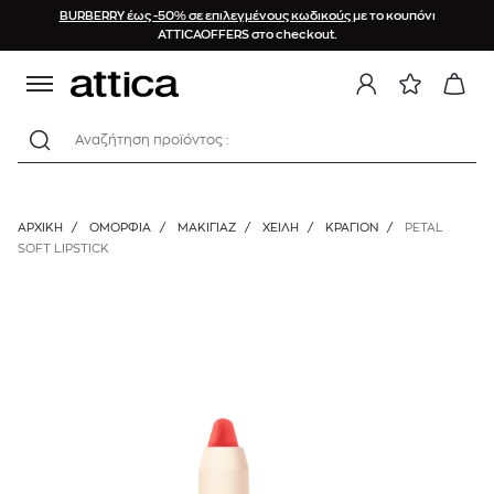
BURBERRY έως -50% σε επιλεγμένους κωδικούς
με το κουπόνι
ATTICAOFFERS στο checkout.
Αναζήτηση προϊόντος :
ΑΡΧΙΚΉ
/
ΟΜΟΡΦΙΑ
/
ΜΑΚΙΓΙΑΖ
/
ΧΕΊΛΗ
/
ΚΡΑΓΙΌΝ
/
PETAL
SOFT LIPSTICK