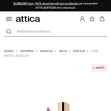
BURBERRY έως -50% σε επιλεγμένους κωδικούς
με το κουπόνι
ATTICAOFFERS στο checkout.
Αναζήτηση προϊόντος :
ΑΡΧΙΚΉ
/
ΟΜΟΡΦΙΑ
/
ΜΑΚΙΓΙΑΖ
/
ΧΕΊΛΗ
/
ΚΡΑΓΙΌΝ
/
LUXE
MATTE LIQUID LIP
+ ΔΩΡΟ