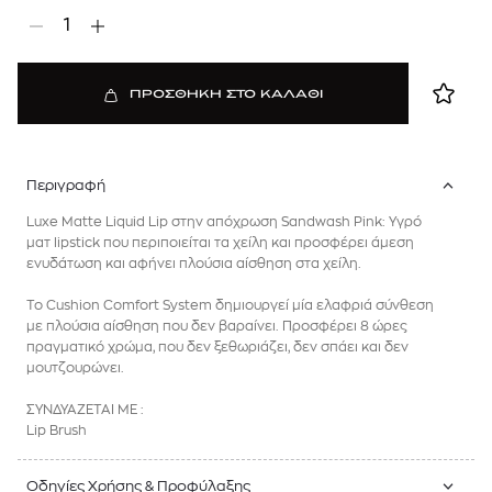
1
ΠΡΟΣΘΗΚΗ ΣΤΟ ΚΑΛΑΘΙ
Περιγραφή
Luxe Matte Liquid Lip στην απόχρωση
Sandwash Pink: Υγρό
ματ lipstick που περιποιείται τα χείλη και προσφέρει άμεση
ενυδάτωση και αφήνει πλούσια αίσθηση στα χείλη.
Το Cushion Comfort System δημιουργεί μία ελαφριά σύνθεση
με πλούσια αίσθηση που δεν βαραίνει. Προσφέρει 8 ώρες
πραγματικό χρώμα, που δεν ξεθωριάζει, δεν σπάει και δεν
μουτζουρώνει.
ΣΥΝΔΥΑΖΕΤΑΙ ΜΕ :
Lip Brush
Οδηγίες Χρήσης & Προφύλαξης