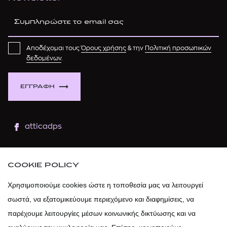
Αποδέχομαι τους
Όρους χρήσης
& την
Πολιτική προσωπικών
δεδομένων
.
ΕΓΓΡΑΦΗ
atticadps
atticaofficial
|
atticabeauty
COOKIE POLICY
atticadps
Χρησιμοποιούμε cookies ώστε η τοποθεσία μας να λειτουργεί
σωστά, να εξατομικεύουμε περιεχόμενο και διαφημίσεις, να
atticadps
παρέχουμε λειτουργίες μέσων κοινωνικής δικτύωσης και να