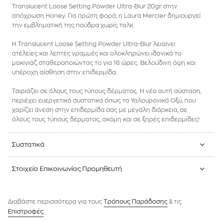
Translucent Loose Setting Powder Ultra-Blur 20gr στην
απόχρωση Honey. Για πρώτη φορά, η Laura Μercier δημιουργεί
την εμβληματική της πούδρα χωρίς ταλκ.
H Translucent Loose Setting Powder Ultra-Blur λειαίνει
ατέλειες και λεπτές γραμμές και ολοκληρώνει ιδανικά το
μακιγιάζ σταθεροποιώντας το για 16 ώρες. Βελούδινη όψη και
υπέροχη αίσθηση στην επιδερμίδα.
Ταιριάζει σε όλους τους τύπους δέρματος. Η νέα αυτή σύσταση,
περιέχει ευεργετικά συστατικά όπως το Υαλουρονικό Οξύ, που
χαρίζει άνεση στην επιδερμίδα σας με μεγάλη διάρκεια, σε
όλους τους τύπους δέρματος, ακόμη και σε ξηρές επιδερμίδες!
Συστατικά
Στοιχεία Επικοινωνίας Προμηθευτή
Διαβάστε περισσότερα για τους
Tρόπους Παράδοσης
& τις
Επιστροφές