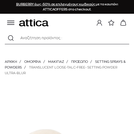
BURBERRY έως -50% σε επιλεγμένους κωδικούς
με το κουπόνι
ATTICAOFFERS στο checkout.
Αναζήτηση προϊόντος :
ΑΡΧΙΚΉ
/
ΟΜΟΡΦΙΑ
/
ΜΑΚΙΓΙΑΖ
/
ΠΡΌΣΩΠΟ
/
SETTING SPRAYS &
POWDERS
/
TRANSLUCENT LOOSE-TALC-FREE- SETTING POWDER
ULTRA-BLUR