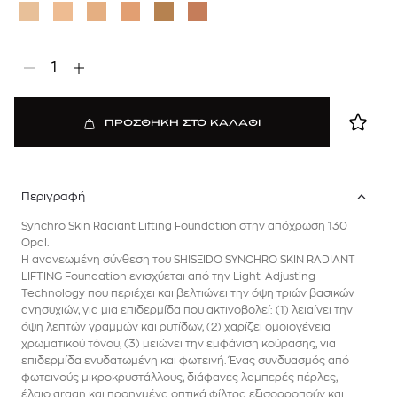
1
ΠΡΟΣΘΗΚΗ ΣΤΟ ΚΑΛΑΘΙ
Περιγραφή
Synchro Skin Radiant Lifting Foundation στην απόχρωση 130
Opal.
Η ανανεωμένη σύνθεση του SHISEIDO SYNCHRO SKIN RADIANT
LIFTING Foundation ενισχύεται από την Light-Adjusting
Technology που περιέχει και βελτιώνει την όψη τριών βασικών
ανησυχιών, για μια επιδερμίδα που ακτινοβολεί: (1) λειαίνει την
όψη λεπτών γραμμών και ρυτίδων, (2) χαρίζει ομοιογένεια
χρωματικού τόνου, (3) μειώνει την εμφάνιση κούρασης, για
επιδερμίδα ενυδατωμένη και φωτεινή. Ένας συνδυασμός από
φωτεινούς μικροκρυστάλλους, διάφανες λαμπερές πέρλες,
έλαιο argan και προηγμένα οπτικά φίλτρα εξισορροπούν και