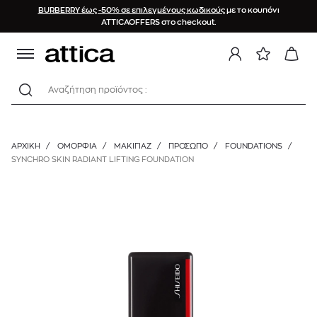
BURBERRY έως -50% σε επιλεγμένους κωδικούς
με το κουπόνι
ATTICAOFFERS στο checkout.
Αναζήτηση προϊόντος :
ΑΡΧΙΚΉ
/
ΟΜΟΡΦΙΑ
/
ΜΑΚΙΓΙΑΖ
/
ΠΡΌΣΩΠΟ
/
FOUNDATIONS
/
SYNCHRO SKIN RADIANT LIFTING FOUNDATION