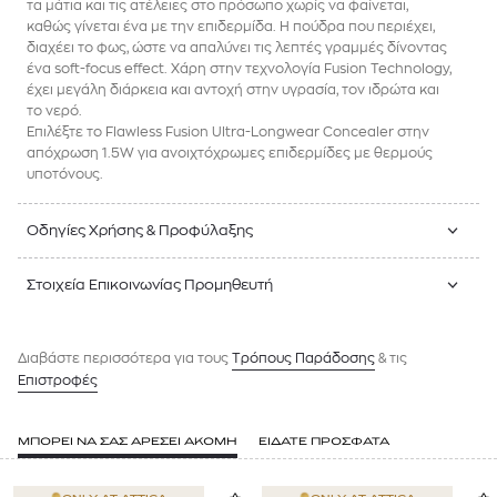
τα μάτια και τις ατέλειες στο πρόσωπο χωρίς να φαίνεται,
καθώς γίνεται ένα με την επιδερμίδα. Η πούδρα που περιέχει,
διαχέει το φως, ώστε να απαλύνει τις λεπτές γραμμές δίνοντας
ένα soft-focus effect. Χάρη στην τεχνολογία Fusion Technology,
έχει μεγάλη διάρκεια και αντοχή στην υγρασία, τον ιδρώτα και
το νερό.
Επιλέξτε το Flawless Fusion Ultra-Longwear Concealer στην
απόχρωση 1.5W για ανοιχτόχρωμες επιδερμίδες με θερμούς
υποτόνους.
Οδηγίες Χρήσης & Προφύλαξης
Στοιχεία Επικοινωνίας Προμηθευτή
Διαβάστε περισσότερα για τους
Tρόπους Παράδοσης
& τις
Επιστροφές
ΜΠΟΡΕΙ ΝΑ ΣΑΣ ΑΡΕΣΕΙ ΑΚΟΜΗ
ΕΙΔΑΤΕ ΠΡΟΣΦΑΤΑ