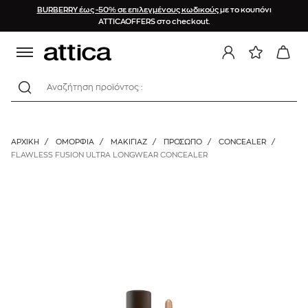
BURBERRY έως -50% σε επιλεγμένους κωδικούς
με το κουπόνι
ATTICAOFFERS στο checkout.
Αναζήτηση προϊόντος :
ΑΡΧΙΚΉ
/
ΟΜΟΡΦΙΑ
/
ΜΑΚΙΓΙΑΖ
/
ΠΡΌΣΩΠΟ
/
CONCEALER
/
FLAWLESS FUSION ULTRA LONGWEAR CONCEALER