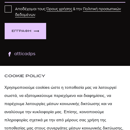
Αποδέχομαι τους
Όρους χρήσης
& την
Πολιτική προσωπικών
δεδομένων
.
ΕΓΓΡΑΦΗ
atticadps
atticaofficial
|
atticabeauty
COOKIE POLICY
atticadps
Χρησιμοποιούμε cookies ώστε η τοποθεσία μας να λειτουργεί
σωστά, να εξατομικεύουμε περιεχόμενο και διαφημίσεις, να
atticadps
παρέχουμε λειτουργίες μέσων κοινωνικής δικτύωσης και να
αναλύουμε την κυκλοφορία μας. Επίσης, κοινοποιούμε
πληροφορίες σχετικά με την από μέρους σας χρήση της
τοποθεσίας μας στους συνεργάτες μέσων κοινωνικής δικτύωσης,