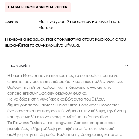
LAURA MERCIER SPECIAL OFFER
Mε την αγορά 2 προϊόντων και άνω Laura
-35%
Mercier.
Η ενέργεια εφαρμόζεται αποκλειστικά στους κωδικούς όπου
εμφανίζεται το συγκεκριμένο μήνυμα.
Περιγραφή
Η Laura Mercier πάντα πίστευε πως το concealer πρέπει να
φαίνεται σαν δεύτερη επιδερμίδα. Ξέρει πως πολλές γυναίκες
θέλουν την πλήρη κάλυψη και τη διάρκεια, αλλά αυτά τα
concealers συνήθως δεν δείχνουν φυσικά.
Για να δώσει στις γυναίκες ακριβώς αυτό που θέλουν
δημιούργησε το Flawless Fusion Ultra-Longwear Concealer,
ένα concealer που ισορροπεί ανάμεσα στην κάλυψη, την άνεση
και την ευκολία στο να ενσωματωθεί με το foundation.
To Flawless Fusion Ultra-Longwear Concealer προσφέρει
μεσαία έως πλήρη κάλυψη και αφήνει απίστευτα ελαφριά
αίσθηση στην επιδερμίδα. Καλύπτει τις δυσχρωμίες κάτω από