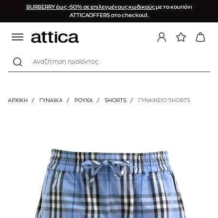
BURBERRY έως -50% σε επιλεγμένους κωδικούς
με το κουπόνι
ATTICAOFFERS στο checkout.
Αναζήτηση προϊόντος :
ΑΡΧΙΚΉ
/
ΓΥΝΑΙΚΑ
/
ΡΟΥΧΑ
/
SHORTS
/
ΓΥΝΑΙΚΕΙΟ SHORTS