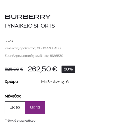
BURBERRY
ΓΥΝΑΙΚΕΙΟ SHORTS
SS26
Κωδικός προϊόντος: 00003368450
Συμπληρωματικός κωδικός: 8126539
262,50
€
525,00
€
50%
Χρώμα
Μπλε Ανοιχτό
Μέγεθος
UK 10
UK 12
Οδηγός μεγεθών