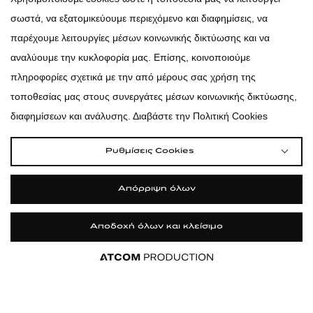
σωστά, να εξατομικεύουμε περιεχόμενο και διαφημίσεις, να
atticadps
παρέχουμε λειτουργίες μέσων κοινωνικής δικτύωσης και να
αναλύουμε την κυκλοφορία μας. Επίσης, κοινοποιούμε
πληροφορίες σχετικά με την από μέρους σας χρήση της
τοποθεσίας μας στους συνεργάτες μέσων κοινωνικής δικτύωσης,
διαφημίσεων και ανάλυσης. Διαβάστε την Πολιτική Cookies
Ρυθμίσεις Cookies
Απόρριψη όλων
Αποδοχή όλων και κλείσιμο
|
|
|
Όροι Χρήσης
Πολιτική Cookies
Κώδικας Δεοντολογίας
Προστασία Προσωπικών Δεδομένων
©2026 attica