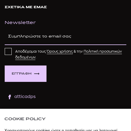
ΣΧΕΤΙΚΑ ΜΕ ΕΜΑΣ
Newsletter
Αποδέχομαι τους
Όρους χρήσης
& την
Πολιτική προσωπικών
δεδομένων
.
ΕΓΓΡΑΦΗ
atticadps
atticaofficial
|
atticabeauty
COOKIE POLICY
atticadps
Χρησιμοποιούμε cookies ώστε η τοποθεσία μας να λειτουργεί