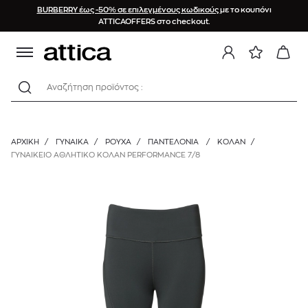
BURBERRY έως -50% σε επιλεγμένους κωδικούς
με το κουπόνι
ATTICAOFFERS στο checkout.
Αναζήτηση προϊόντος :
ΑΡΧΙΚΉ
/
ΓΥΝΑΙΚΑ
/
ΡΟΥΧΑ
/
ΠΑΝΤΕΛΌΝΙΑ
/
ΚΟΛΆΝ
/
ΓΥΝΑΙΚΕΙΟ ΑΘΛΗΤΙΚΟ ΚΟΛΑΝ PERFORMANCE 7/8