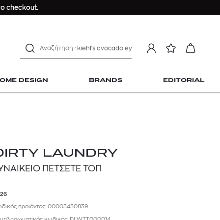
Longchamp Le Pliage
ο checkout.
αντηλιακό προσώπου
estee lauder double wear
kiehl's avocado eye
mcm
sandro
OME DESIGN
BRANDS
EDITORIAL
γυναικεία αρώματα
μαγιό
ανδρικο t-shirt
Dior sauvage
Longchamp Le Pliage
 Home Design
DIRTY LAUNDRY
αντηλιακό προσώπου
ΥΝΑΙΚΕΙΟ ΠΕΤΣΕΤΕ ΤΟΠ
estee lauder double wear
kiehl's avocado eye
26
mcm
δικός προϊόντος: 00003430839
sandro
μπληρωματικός κωδικός: DLWTT000014