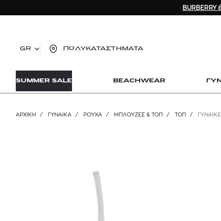
BURBERRY έ
GR
ΠΟΛΥΚΑΤΑΣΤΗΜΑΤΑ
TO
SUMMER SALE
BEACHWEAR
ΓΥ
lo
Zad
lon
ΑΡΧΙΚΉ
/
ΓΥΝΑΙΚΑ
/
ΡΟΥΧΑ
/
ΜΠΛΟΎΖΕΣ & ΤΟΠ
/
ΤΟΠ
/
ΓΥΝΑΙΚΕ
Ysl
Dio