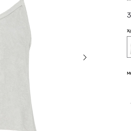
3
Χ
Μ
TOM FORD
MIU MIU
MC2 SAINT
SOLEIL BLANC PARFUM EAU DE TOILETTE | 50ml
ΓΥΑΛΙΑ ΗΛΙΟΥ A52S/ZVN4I0/52
ΑΝΔΡΙΚΟ ΜΑΓΙ
421,00
€
120,00
€
102,0
365,00
€
OFFER