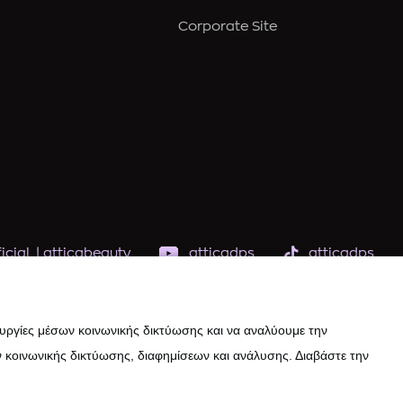
Corporate Site
icial
|
atticabeauty
atticadps
atticadps
ουργίες μέσων κοινωνικής δικτύωσης και να αναλύουμε την
 κοινωνικής δικτύωσης, διαφημίσεων και ανάλυσης. Διαβάστε την