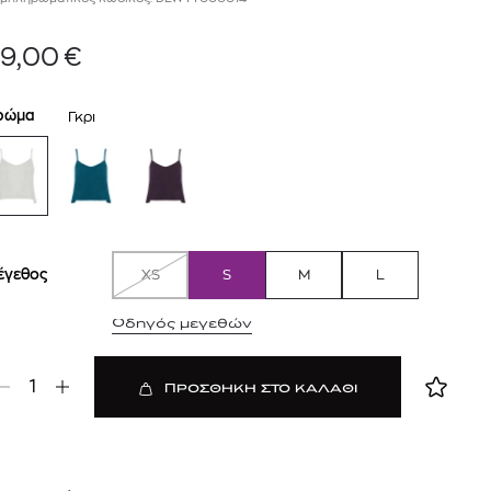
9,00
€
ρώμα
Γκρι
έγεθος
XS
S
M
L
 BARTH
DIOR
Ο ΣΟΡΤΣ
DIOR FOREVER NUDE BRONZE POWDER BRONZER IN NATURAL GLOW OR MATTE FINISH | 04 Warm
Οδηγός μεγεθών
0
€
15%
61,84
€
OFFER
1
ΠΡΟΣΘΗΚΗ ΣΤΟ ΚΑΛΑΘΙ