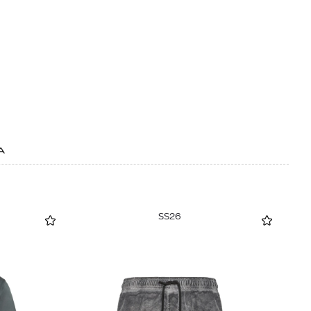
Α
SS26