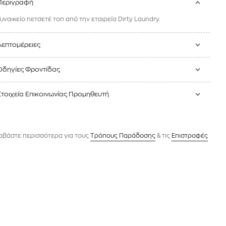
Περιγραφή
Γυναικείο πετσετέ τοπ από την εταιρεία Dirty Laundry.
Λεπτομέρειες
Οδηγίες Φροντίδας
Στοιχεία Επικοινωνίας Προμηθευτή
αβάστε περισσότερα για τους
Tρόπους Παράδοσης
& τις
Επιστροφές